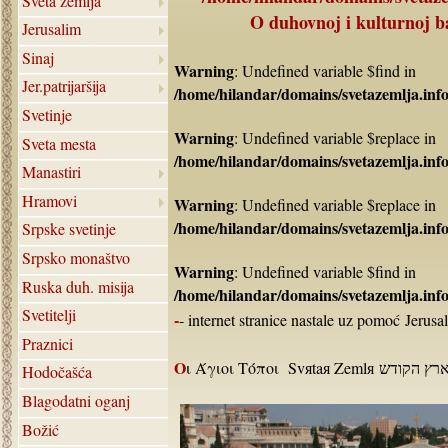
Sveta zemlja
O duhovnoj i kulturnoj ba
Jerusalim
Sinaj
Warning
: Undefined variable $find in
Jer.patrijaršija
/home/hilandar/domains/svetazemlja.info
Svetinje
Warning
: Undefined variable $replace in
Sveta mesta
/home/hilandar/domains/svetazemlja.info
Manastiri
Hramovi
Warning
: Undefined variable $replace in
/home/hilandar/domains/svetazemlja.info
Srpske svetinje
Srpsko monaštvo
Warning
: Undefined variable $find in
Ruska duh. misija
/home/hilandar/domains/svetazemlja.info
Svetitelji
-- internet stranice nastale uz pomoć Jerusal
Praznici
Hodočašća
Blagodatni oganj
Božić