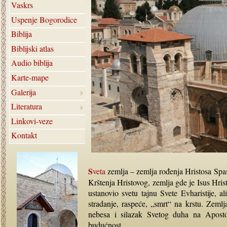
Vaskrs
Uspenje Bogorodice
Biblija
Biblijski atlas
Audio biblija
Karte-mape
Galerija
Literatura
Linkovi-veze
Kontakt
Sveta
zemlja – zemlja rođenja Hristosa Spas
Krštenja Hristovog, zemlja gde je Isus Hrist
ustanovio svetu tajnu Svete Evharistije, a
stradanje, raspeće, „smrt“ na krstu. Zeml
nebesa i silazak Svetog duha na Apostol
budućnost.