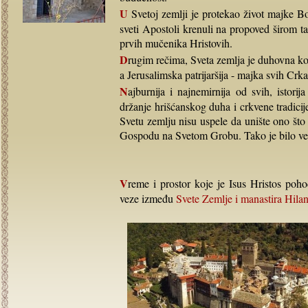
U Svetoj zemlji je protekao život majke Božje i bilo njeno slavno Uspenje, iz iste ove Svete zemlje su
sveti Apostoli krenuli na propoved širom ta
prvih mučenika Hristovih.
Drugim rečima, Sveta zemlja je duhovna kolevka svih hrišćana. Jerusalim za vek i vekova je Sveti Grad,
a Jerusalimska patrijaršija - majka svih Crk
Najburnija i najnemirnija od svih, istorija Svete zemlje, nije poremetila zadivljujuće i veličanstveno
držanje hrišćanskog duha i crkvene tradicije
Svetu zemlju nisu uspele da unište ono št
Gospodu na Svetom Grobu. Tako je bilo ve
Vreme i prostor koje je Isus Hristos pohodio, a njegovim stopama i znameniti Hilandarci, stvarajući
veze između
Svete Zemlje i manastira Hila