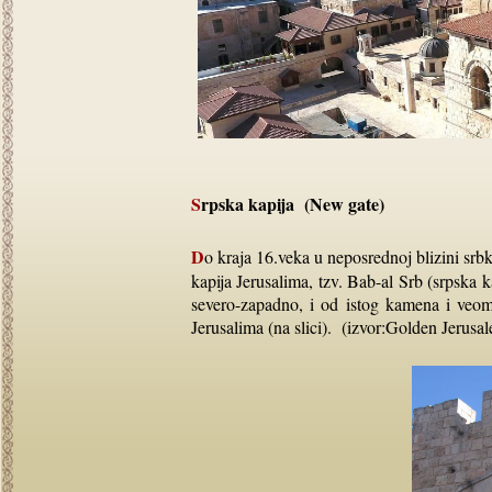
Srpska kapija (New gate)
Do kraja 16.veka u neposrednoj blizini srbkog manastira Sv.Arhangela je bila i njemu pripadajuća 11-ta
kapija Jerusalima, tzv. Bab-al Srb (srpska 
severo-zapadno, i od istog kamena i veom
Jerusalima (na slici). (izvor:Golden Jerusa