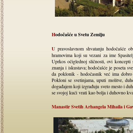
Hodočašće u Svetu Zemlju
U pravoslavnom shvatanju hodočašće obuhvata posetu svetim mestima, poštovanim manastirima i
hramovima koji su vezani za ime Spasite
Uprkos očiglednoj sličnosti, ovi koncepti s
znanja i iskustava; hodočašće je poseta sv
da poklonik - hodočasnik već ima dobro 
Pokloni se svetinjama, uputi molitve, du
događajem koji izgrađuju sveto mesto i duhov
se svojoj kući vrati kao bolja i duhovno kva
Manastir Svetih Arhangela Mihaila i Ga