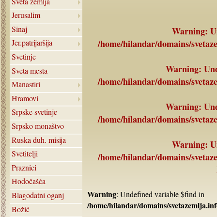
Sveta zemlja
Jerusalim
Sinaj
Warning
: U
/home/hilandar/domains/svetaze
Jer.patrijaršija
Svetinje
Warning
: Un
Sveta mesta
/home/hilandar/domains/svetaze
Manastiri
Hramovi
Warning
: Un
Srpske svetinje
/home/hilandar/domains/svetaze
Srpsko monaštvo
Ruska duh. misija
Warning
: U
Svetitelji
/home/hilandar/domains/svetaze
Praznici
Hodočašća
Warning
: Undefined variable $find in
Blagodatni oganj
/home/hilandar/domains/svetazemlja.inf
Božić