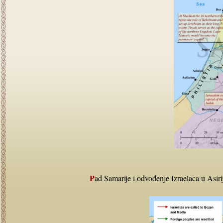
Pad Samarije i odvođenje Izraelaca u Asiri