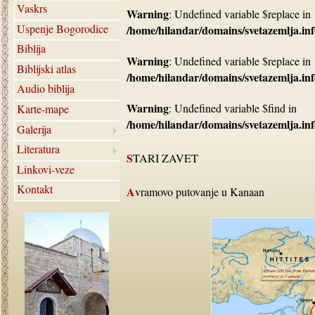
Vaskrs
Warning
: Undefined variable $replace in
Uspenje Bogorodice
/home/hilandar/domains/svetazemlja.inf
Biblija
Warning
: Undefined variable $replace in
Biblijski atlas
/home/hilandar/domains/svetazemlja.inf
Audio biblija
Warning
: Undefined variable $find in
Karte-mape
/home/hilandar/domains/svetazemlja.inf
Galerija
Literatura
STARI ZAVET
Linkovi-veze
Kontakt
Avramovo putovanje u Kanaan