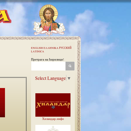
ENGLISH
ΕΛΛΗΝΙΚΑ
РУССКИЙ
LATINICA
Претрага на ћирилици!
Select Language
▼
Хиландар.инфо