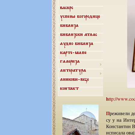
Васкрс
Успење Богородице
Библија
Библијски атлас
Аудио библија
Карте-мапе
Галерија
Литература
Линкови-везе
Контакт
http://www.co
Преживели делови Синајске књиге (Codex Sinaiticus), најстарије Библије на свету, објављени
су у на Инте
Константин В
исписала овај