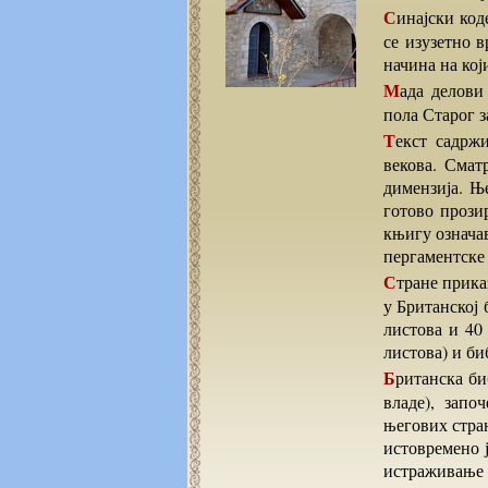
Синајски кодекс, како се та књига најчешће назива (реч кодекс иначе значи књига), сматра
се изузетно 
начина на кој
Мада делови Кодекса нису преживели зуб времена они који јесу садрже цео Нови завет,
пола Старог з
Текст садржи и бројне допуне, исправке и ревизије настале његовом еволуцијом током
векова. Смат
димензија. Њ
готово прози
књигу означа
пергаментске 
Стране приказане на Интернету заправо су обједињени скуп одвојених збирки које се чувају
у Британској 
листова и 40
листова) и би
Британска библиотека која поседује највећи део рукописа (који је 1933. купила од совјетске
владе), запо
његових стран
истовремено ј
истраживање ј