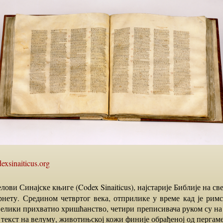
dexsinaiticus.org
рнету. Средином четвртог века, отприлике у време кад је рим
елики прихватио хришћанство, четири преписивача руком су на 
 текст на велуму, животињској кожи финије обрађеној од пергаме