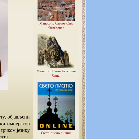
Манастир Светог Саве
Освећеног
Манастир Свете Катарине
Синај
ски император
грчком језику
Свето писмо онлине
нта.