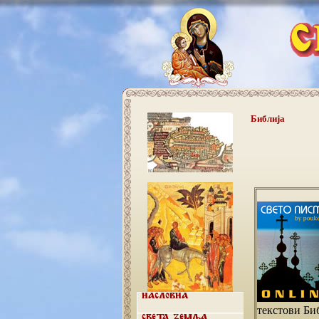
Библија
Насловна
текстови Би
Света земља