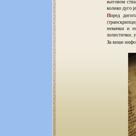
његовом ствар
колико дуго ј
Поред дигиталне слике сваке стране која се може увеличавати, налази се и препис
(транскрипциј
немачки и е
холистички, у
За више инф