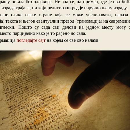
ању остала без одговора. Не зна се, на пример, где је ова Биб
е израда трајала, ни који религиозни ред је наручио њену израду.
а) текста и његов евентуални превод (транслација) на савремени
нглески. Пошто су сада сви делови на једном месту могу с
место парцијално како је то рађено до сада.
ормација
погледајте сајт
на којем се све ово налази.