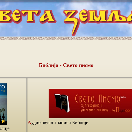
Библија - Свето писмо
Аудио-звучни записи Библије
блије