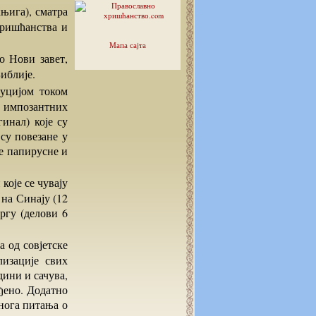
хришћанства и
Мапа сајта
иблије.
а импозантних
инал) које су
су повезане у
е папирусне и
 на Синају (12
ргу (делови 6
лизације свих
дини и сачува,
ађено. Додатно
многа питања о