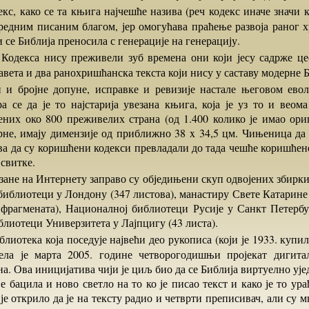
вредним писаним благом, јер омогућава праћење развоја раног 
и се Библија преносила с генерације на генерацију.
авета и два ранохришћанска текста који нису у саставу модерне Б
ра се да је то најстарија увезана књига, која је уз то и веом
ених око 800 преживелих страна (од 1.400 колико је имао ориг
рне, имају димензије од приближно 38 x 34,5 цм. Чињеница да 
ва да су коришћени кодекси превладали до тада чешће коришћен
свитке.
библиотеци у Лондону (347 листова), манастиру Свете Катарине
 фрагмената), Националној библиотеци Русије у Санкт Петербу
блиотеци Универзитета у Лајпцигу (43 листа).
чела је марта 2005. године четворогодишњи пројекат дигита
а. Ова иницијатива чији је циљ био да се Библија виртуелно ује
е бацила и ново светло на то ко је писао текст и како је то ур
е открило да је на тексту радио и четврти преписивач, али су 