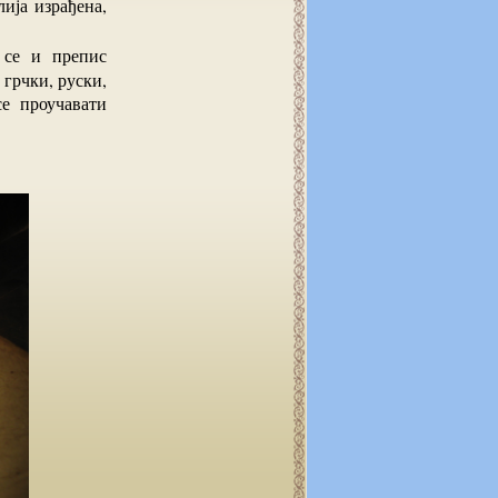
лија израђена,
 грчки, руски,
е проучавати