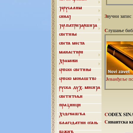
Јерусалим
Звучни запис
Синај
Јер.патријаршија
Слушање биб
Светиње
Света места
Манастири
Храмови
Српске светиње
Јеванђеље п
Српско монаштво
Руска дух. мисија
Светитељи
Празници
CODEX SIN
Ходочашћа
Синаитска 
Благодатни огањ
Божић