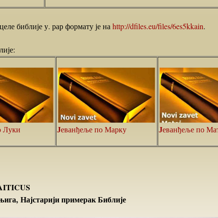
 целе библије у. рар формату је на
http://dfiles.eu/files/6es5kkain
.
лије:
о Луки
Јеванђеље по Марку
Јеванђеље по Ма
AITICUS
књига,
Најстарији примерак Библије