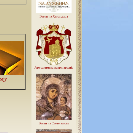
Вести из Хиландара
Јерусалимска патријаршија
теју
Вести из Свете земље