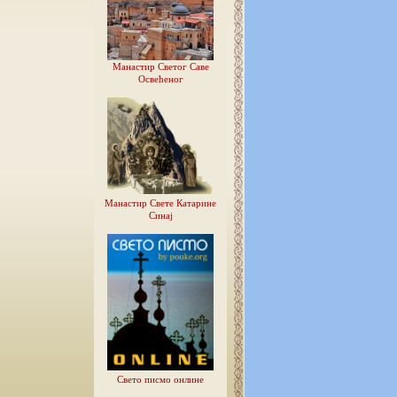
Манастир Светог Саве
Освећеног
Манастир Свете Катарине
Синај
Свето писмо онлине