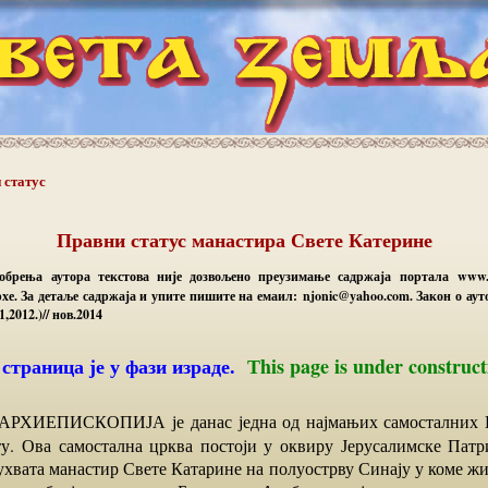
 статус
Правни статус манастира Свете Катерине
добрења аутора текстова није дозвољено преузимање садржаја портала www.sv
хе. За детаље садржаја и упите пишите на емаил: njonic@yahoo.com. Закон о ау
,2012.)// нов.2014
а страница је у фази израде.
Тhis page is under construc
ту. Ова самостална црква постоји у оквиру Јерусалимске Патр
ухвата манастир Свете Катарине на полуострву Синају у коме жи