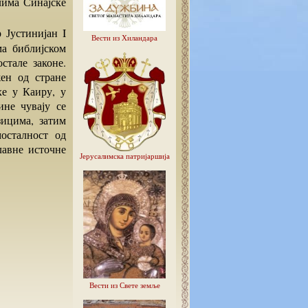
лима Синајске
Вести из Хиландара
ма библијском
стале законе.
ен од стране
хе у Каиру, у
не чувају се
ицима, затим
мосталност од
лавне источне
Јерусалимска патријаршија
Вести из Свете земље