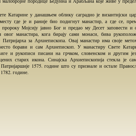
м малобројне породице Бедуина и Арабљана које живе у преде
 месту где је и раније био подигнут манастир, а где се, пре
, пророку Мојсију јавио Бог и предао му Десет заповести и о
 овог манастира, кога бирају сами монаси, бива рукополож
г Патријарха за Архиепископа. Овај манастир има своје мето
често борави и сам Архиепископ. У манастиру Свете Катари
иге и рукописи писани на грчком, словенском и другим јез
цених старих икона. Синајска Архиепископија стекла је са
 Патријаршије 1575. године што су признале и остале Правос
1782. године.