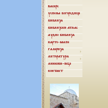
Васкрс
Успење Богородице
Библија
Библијски атлас
Аудио библија
Карте-мапе
Галерија
Литература
Линкови-везе
Контакт