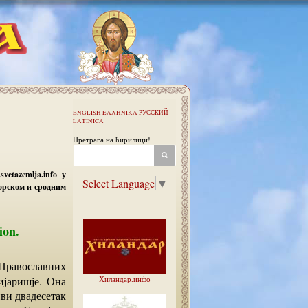
ENGLISH
ΕΛΛΗΝΙΚΑ
РУССКИЙ
LATINICA
Претрага на ћирилици!
etazemlja.info у
Select Language
▼
торском и сродним
tion.
ијаришје. Она
Хиландар.инфо
ви двадесетак