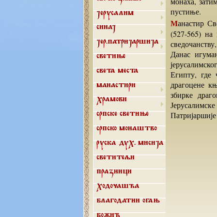
монаха, зати
пустиње.
Јерусалим
Манастир Свете Катарине у данашњем облику саградио је византијски цар Јустинијан I
Синај
(527-565) на
сведочанству
Јер.патријаршија
Данас игуман
Светиње
јерусалимско
Света места
Египту, где 
драгоцене књ
Манастири
збирке драго
Храмови
Јерусалимске
Патријаршије 
Српске светиње
Српско монаштво
Руска дух. мисија
Светитељи
Празници
Ходочашћа
Благодатни огањ
Божић