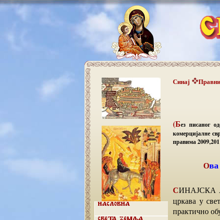
Синај
Правни
(Б
ез писаног о
комерцијалне свр
правима 2009,2011
Ов
СИНАЈСКА АРХИЕПИСКОПИЈА је данас једна од најмањих самосталних Православних
цркава у све
Насловна
практично об
Света земља