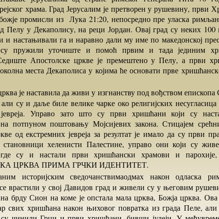
рејског храма. Град Јерусалим је претворен у рушевину, први Х
ожје промисли из Лука 21:20, непосредно пре уласка римљан
ад Пелу у Декаполису, на реци Јордан. Овај град су неких 100 
и и настањивали га и наравно дали му име по македонској пре
 су пружили уточиште и помоћ првим и тада јединим хр
Седиште Апостолске цркве је премештено у Пелу, а први хр
 околна места Декаполиса у којима ће основати прве хришћанск
), али су и даље биле велике чарке око религијских несугласиц
јевреја. Управо зато што су први хришћани који су наста
на потпуном поштовању Мојсијевих закона. Стицајем срећни
ве од екстремних јевреја за резултат је имало да су први п
 становници хеленисти Палестине, управо они који су живе
 где су и настали први хришћански храмови и парохиј
А ЦРКВА ПРИМА ГРЧКИ ИДЕНТИТЕТ.
се врастили у свој Давидов град и живели су у његовим рушев
на брду Сион на коме је опстала мала црква, Божја црква. Ова
ар свих хришћана након њиховог повратка из града Пеле, али 
 су чинили Грци и први хришћани, бивши јудеји. У међуврем