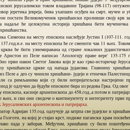
пископ јерусалимски током владавине Трајана (98-117) оптужен
вор јеретика јевреја, бива ухапшен осуђен на смрт, мучен и у
он постати Великомученик хришћански проливши своју крв з
а надаље ће целокупна историја хришћана бити мученичка
хришћанства.
 137.год.н.е. на месту епископа ће се сменити чак 11 њих. Токо
 црква ће бити узнемиравана од стране локалних јудаистички
је Аристон из Пеле написао `Апологију праве вере` 135-175 го
 био први након Светог Јакова који је као грко-историчар Јеру
ну хришћанске цркве од напада јудаизма. Главнину хришћан
з Пеле а део су чинили хришћани- јудеји и етнички Палестинци
ли са римљанима који су били непријатељски настројени пр
нод је одлучио да будуће епископе бира из редова Грка. Од овог
у епископа, касније архиепископа до 458.год.,а потом и патрија
не њих, и сви они сведоче о континуитету и интегритету прве п
 Јерусалимских архиепископа и патријарха.
а Голготи, на којој је стајао крст, подиже пагански храм посвећ
лако пада у заборав. Међутим, хришћани су били поштеђени
 преместили у област Елиа, недалеко од старог града Јерусалим