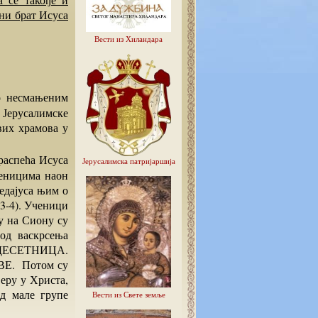
вни брат Исуса
Вести из Хиландара
Јерусалимске
вих храмова у
Јерусалимска патријаршија
ченицима наон
ведајуса њим о
:3-4). Ученици
у на Сиону су
 од васкрсења
ЕДЕСЕТНИЦА.
. Потом су
еру у Христа,
д мале групе
Вести из Свете земље