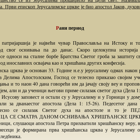
. Први епископ Јерусалимске цркве је био апостол Јаков, духо
Рани период
 од свог оснивања па до данас. Скоро целокупна историја 
 се односи на сталне борбе Братства Светог гроба за заштиту с
од инославних освајача као и хришћана других конфесија.
а Делима Апостолским, Господ се телесно приказао својим у
ања и то наон 40 дана говорећи им да јачају своју веу и пропо
ем, али и да ученици његови приме силазак светог духа (Дела 1
 Исусову заповест и остали су у Јерусалиму и у Горници у дом
али за дванаестог апостола (Дела 1: 15-26). Педесетог дана
десио се силазак Светог духа на апостоле и то је П
ЦА СЕ СМАТРА ДАНОМ ОСНИВАЊА ХРИШЋАНСКЕ ЦРКВЕ
ници, слушаоци апостола Петра прихватили хришћанску веру, в
месеци је формирана прва хришћанска црква у Јерусалиму о
следбника.