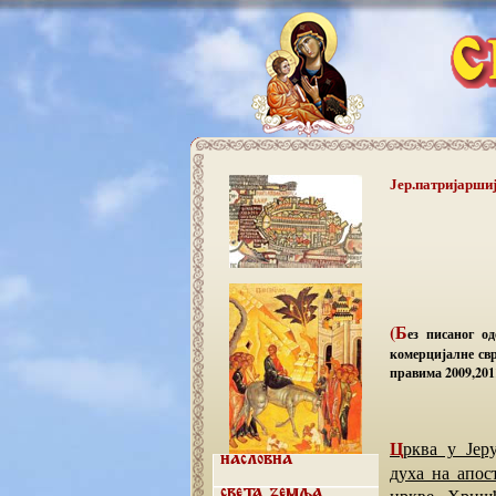
Јер.патријарши
(Б
ез писаног о
комерцијалне свр
правима 2009,2011
Црква у Јерусалиму је основана на дан Педесетнице, односно на дан силаска Светог
Насловна
духа на апос
цркве. Хришћ
Света земља