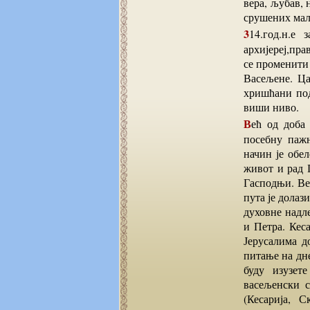
вера, љубав, 
срушених мали
314.год.н.е за епископа у Јерусалиму постаје Макарије I, веома способан и мудар
архијереј,пра
се променити
Васељене. Ца
хришћани под
виши ниво.
Већ од доба цара Константина Великог (305-337), сви хришћански цареви обраћали су
посебну пажњ
начин је обел
живот и рад 
Гасподњи. Ве
пута је долаз
духовне надл
и Петра. Кес
Јерусалима д
питање на дне
буду изузет
васељенски с
(Кесарија, 