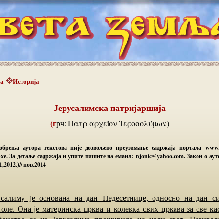
ја
Историја
Јерусалимска патријаршија
(грч: Πατριαρχεῖον Ἱεροσολύμων)
добрења аутора текстова није дозвољено преузимање садржаја портала www.sv
хе. За детаље садржаја и упите пишите на емаил: njonic@yahoo.com. Закон о ау
,2012.)// нов.2014
толе. Она је материнска црква и колевка свих цркава за све ка
анство се из Јерусалима проширило на цели свет. Називала