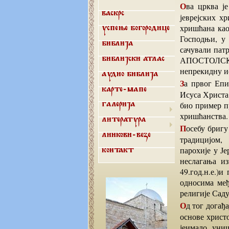
Ова црква је упркос прогонима апостола и унутрашњим сукобима између хелениста и
Васкрс
јеврејских х
хришћана као
Успење Богородице
Господњи, у
Библија
сачували па
АПОСТОЛСКА 
Библијски атлас
непрекидну ис
Аудио библија
За првог Епископа Апостолске цркве је изабран брат Јаков (33-62.год.н.е.), духовни брат
Карте-мапе
Исуса Христа 
био пример п
Галерија
хришћанства.
Литература
Посебу бригу је водио о црквеном устројству, богослужбама у храмовима у сагласности са
Линкови-везе
традицијом, 
парохије у Је
Контакт
неслагања из
49.год.н.е.)
односима међ
религије Саду
Од тог догађаја, хришћанство добија универзални карактер, одваја се од јудаизма и поприма
основе христ
јеимало униш