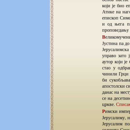
који је био е
Атике на наго
епископ Симе
и од њега п
проповедању 
Великомученика Симеона на месту епископа наслеђује Јустин I (107-111. год.н.е.). Од оца
Јустина па до
Јерусалимска
управо зато 
аутор који је
стао у одбра
чинили Грци и
би сукобљава
апостолски си
данас на мест
се на десети
цркве.
Списак
Римски император Адријан 135.год. одлучује да затрпа све јудејске и хришћанске храмове у
Јерусалиму, н
Јерусалим по
седишта Сиона