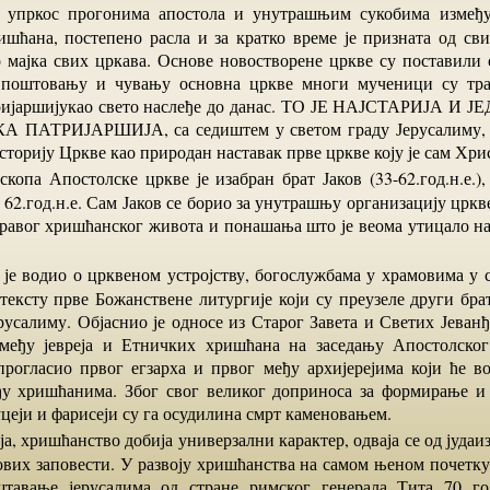
ришћана, постепено расла и за кратко време је призната од сви
 мајка свих цркава. Основе новостворене цркве су поставили
 поштовању и чувању основна цркве многи мученици су тра
тријаршијукао свето наслеђе до данас. ТО ЈЕ НАЈСТАРИЈА И
ПАТРИЈАРШИЈА, са седиштем у светом граду Јерусалиму, 
торију Цркве као природан наставак прве цркве коју је сам Хри
62.год.н.е. Сам Јаков се борио за унутрашњу организацију цркв
равог хришћанског живота и понашања што је веома утицало н
тексту прве Божанствене литургије који су преузеле други бра
русалиму. Објаснио је односе из Старог Завета и Светих Јеван
међу јевреја и Етничких хришћана на заседању Апостолског
и прогласио првог егзарха и првог међу архијерејима који ће в
у хришћанима. Због свог великог доприноса за формирање и
цеји и фарисеји су га осудилина смрт каменовањем.
ових заповести. У развоју хришћанства на самом њеном почетку
тавање јерусалима од стране римског генерала Тита 70 год