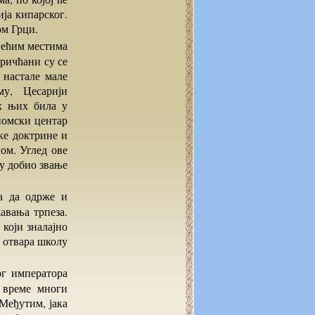
ја кипарског.
ом Грци.
ричћани су се
настале мале
му, Цесарији
их њих била у
номски центар
ке доктрине и
ном. Углед ове
му добио звање
авања трпеза.
 који зналајно
 отвара школу
о време многи
Међутим, јака