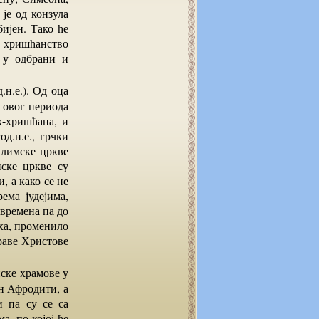
 је од конзула
бијен. Тако ће
а хришћанство
 у одбрани и
м овог периода
х-хришћана, и
д.н.е., грчки
салимске цркве
ске цркве су
, а како се не
ема јудејима,
 времена па до
рха, променило
раве Христове
ен Афродити, а
 па су се са
а, по којој ће