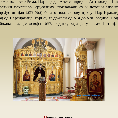
о место, после Рима, Цариграда, Александрије и Антиохије. Паж
елики поклањао Јерусалиму, поклањали су и потоњи византи
р Јустинијан (527-565) богато помагао ову цркву. Цар Ираклиј
д од Персијанаца, који су га држали од 614 до 628. године. П
бљана град је освојен 637. године, када је у њему Патриј
Период до данас