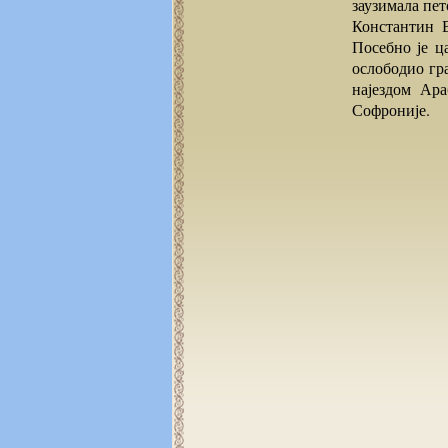
заузимала пет
Константин В
Посебно је ца
ослободио гра
најездом Ара
Софроније.