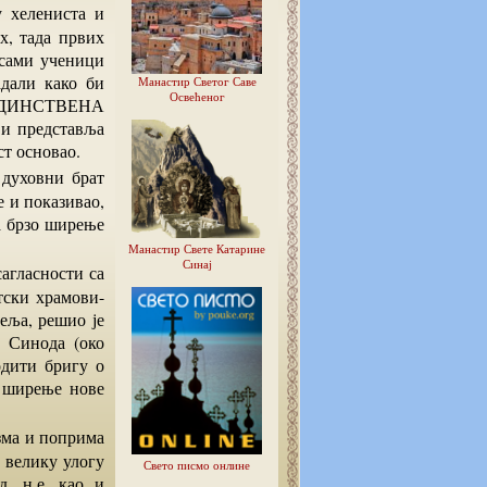
х, тада првих
 сами ученици
дали како би
Манастир Светог Саве
Освећеног
 ЈЕДИНСТВЕНА
и представља
ст основао.
е и показивао,
а брзо ширење
Манастир Свете Катарине
Синај
тски храмови-
ђеља, решио је
 Синода (око
одити бригу о
 ширење нове
 велику улогу
Свето писмо онлине
. н.е. као и