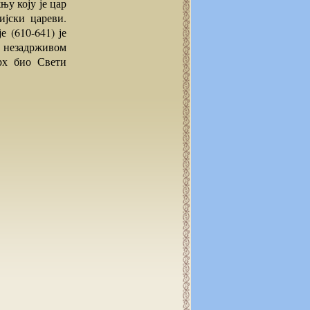
њу коју је цар
јски цареви.
е (610-641) је
од незадрживом
арх био Свети