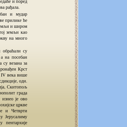
недаће и поред
ва рађала.
све прилике ће
земљи и широм
тој земљи као
ркву на много
 а на посебан
а су везана за
пронађен Крст
 IV века више
сдикције, одн.
ија, Скитопољ
рополит града
 изнео је ово
иохијске цркве
се и Четврти
ну Јерусалиму
у пентархије