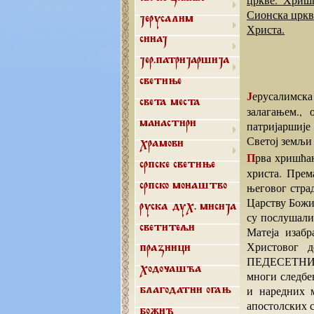
Сионска црква
Јерусалим
Христа.
Синај
Јер.патријаршија
Светиње
Јерусалимска патријаршија је највећи чувар Православља на Истоку и то несмањеним
Света места
залагањем.,
патријаршије
Манастири
Светој земљи 
Храмови
Прва хришћанска црква је основан 33. Године н.е.у јерусалиму одмах након распећа Исуса
Српске светиње
христа. Прем
његовог страд
Српско монаштво
Царству Божиј
Руска дух. мисија
су послушали
Матеја изабр
Светитељи
Христовог 
Празници
ПЕДЕСЕТНИ
Ходочашћа
многи следбе
и наредних 
Благодатни огањ
апостолских 
Божић