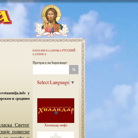
ENGLISH
ΕΛΛΗΝΙΚΑ
РУССКИЙ
LATINICA
Претрага на ћирилици!
Select Language
▼
etazemlja.info у
торском и сродним
Хиландар.инфо
сније помесне
 се такође и