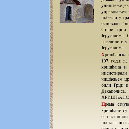
уништење јев
управљањем б
побегли у гр
основали Грц
Стари грци
Јерусалима. 
раселили и у
Јерусалима.
Хришћанска црква је наставила да живи у изгнанству под вођством епископа Симеона I (62-
107. год.н.е.
хришћана и 
инсистирали 
чишћењем црк
били Грци и
Декаполиса,
ХРИШЋАНСК
Према сачуваним историјским сведочанствимаодмах након одласка римских војски,
хришћани су 
се настанили 
постала цент
основ пастве