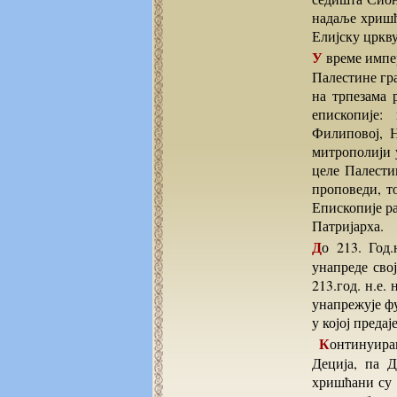
надаље хришћ
Елијску цркв
У време императора Адријана, хричћани су проповедали своју веру и у свим већим местима
Палестине гр
на трпезама 
епископије:
Филиповој, Н
митрополији 
целе Палести
проповеди, то
Епископије ра
Патријарха.
До 213. Год.н.е. сви епископи су мање-више успевали у својим намерама да одрже и
унапреде сво
213.год. н.е.
унапрежује ф
у којој преда
Континуирани напредак цркве је прекинут 250. Год.н.е. од стране римског императора
Деција, па Д
хришћани су 