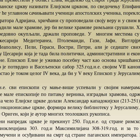
анске цркву називати Елијском црквом, по сведочењу Епифани
у ће углавном сачињавати ученици апостолских ученика, порекл
адили мале храмове, јер би велике храмове римљани срушили. Х
редовно окупљали, држали проповеди. У многим местима су 
 кесарији Медитеранеа, Птолемаиди, Гази, Јафи, Витлрјр
еаполису, Пели, Гераси, Востри, Петри, али је седиште св
у Цесарији која је тада била политички, административни и еко
не. Епископ Елие је уживао посебну част као основа хришћанс
 је потврдио и Васељенски сабор 325.год.н.е. својим VII кано
стао је током целог IV века, да би у V веку Епископ у Јерусали
је мале епископије по питању верника, изградњи храмова, одрж
 на чело Елијске цркве долази Александар кападокијски (213-251)
ункционисање цркве, формира велику библиотеку у Јерусалиму,
је Ориген, који је аутор многих теолошких рукописа.
иоклецијана 303. год.и Максимилијана 308-319.год. и за т
мучени и осуђивани на смрт од стране паганских императора. 