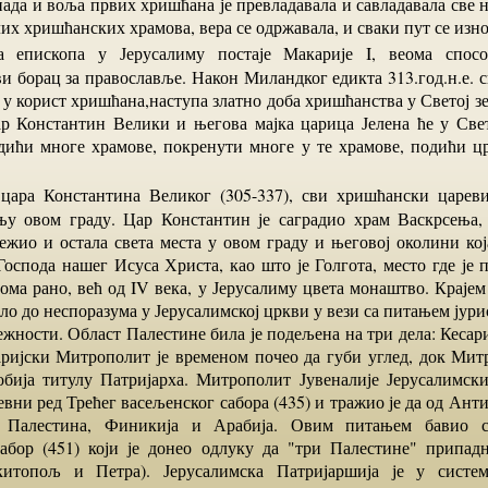
нада и воља првих хришћана је превладавала и савладавала све 
х хришћанских храмова, вера се одржавала, и сваки пут се изно
ви борац за православље. Након Миландког едикта 313.год.н.е. 
 у корист хришћана,наступа златно доба хришћанства у Светој 
р Константин Велики и његова мајка царица Јелена ће у Све
ићи многе храмове, покренути многе у те храмове, подићи ц
у овом граду. Цар Константин је саградио храм Васкрсења,
ежио и остала света места у овом граду и његовој околини кој
Господа нашег Исуса Христа, као што је Голгота, место где је 
ома рано, већ од IV века, у Јерусалиму цвета монаштво. Крајем
ило до неспоразума у Јерусалимској цркви у вези са питањем јури
ежности. Област Палестине била је подељена на три дела: Кесар
аријски Митрополит је временом почео да губи углед, док Мит
обија титулу Патријарха. Митрополит Јувеналије Јерусалимски
вни ред Трећег васељенског сабора (435) и тражио је да од Ант
е Палестина, Финикија и Арабија. Овим питањем бавио 
абор (451) који је донео одлуку да "три Палестине" припад
Скитопољ и Петра). Јерусалимска Патријаршија је у систем