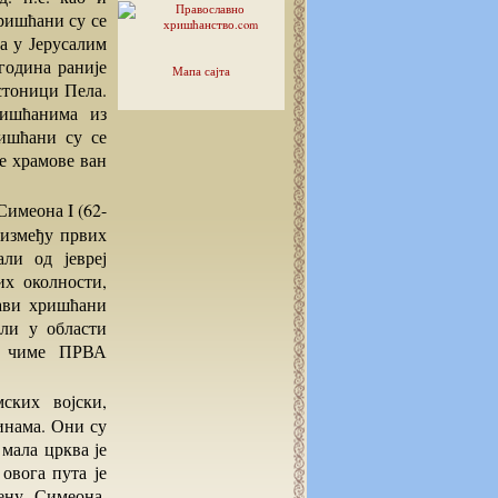
ришћани су се
а у Јерусалим
година раније
Мапа сајта
стоници Пела.
ишћанима из
ишћани су се
е храмове ван
а између првих
ли од јевреј
х околности,
рави хришћани
ли у области
е, чиме ПРВА
инама. Они су
 мала црква је
овога пута је
ену, Симеона,