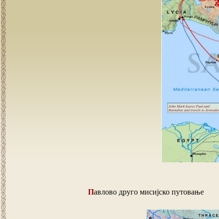
Павлово друго мисијско путовање