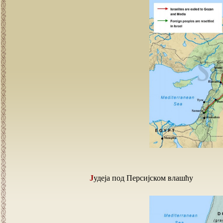
Јудеја под Персијском влашћу