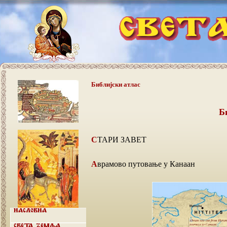
Библијски атлас
Б
СТАРИ ЗАВЕТ
Аврамово путовање у Канаан
Насловна
Света земља