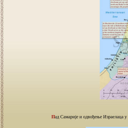
Пад Самарије и одвођење Израелаца у