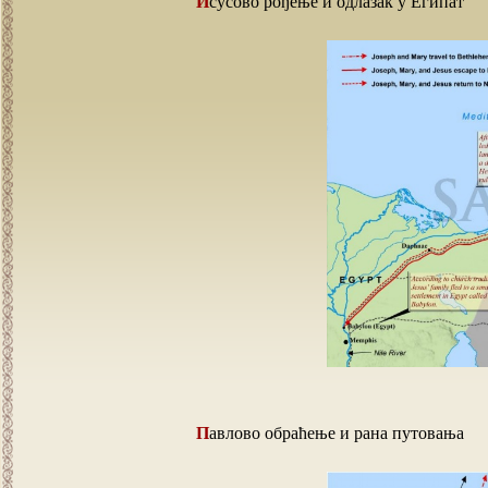
Исусово рођење и одлазак у Египат
Павлово обраћење и рана путовања