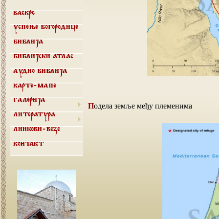
Васкрс
Успење Богородице
Библија
Библијски атлас
Аудио библија
Карте-мапе
Галерија
Подела земље међу племенима
Литература
Линкови-везе
Контакт