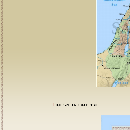
Подељено краљевство