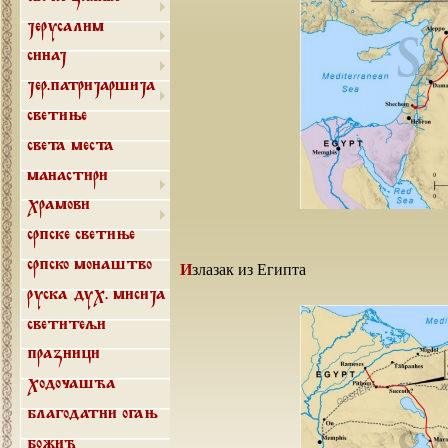
Јерусалим
Синај
Јер.патријаршија
Светиње
Света места
Манастири
Храмови
Српске светиње
Излазак из Египта
Српско монаштво
Руска дух. мисија
Светитељи
Празници
Ходочашћа
Благодатни огањ
Божић