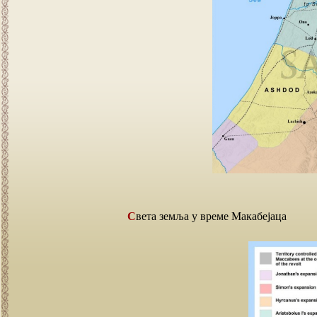
Света земља у време Макабејаца