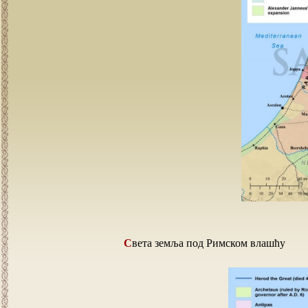
Света земља под Римском влашћу