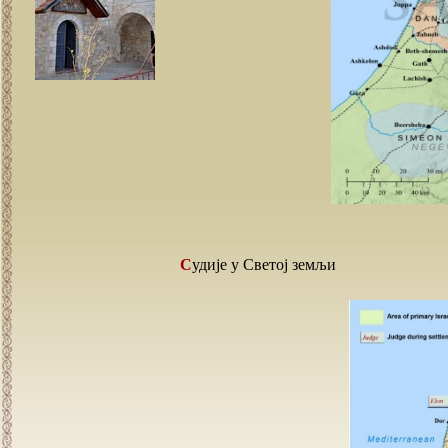
Судије у Светој земљи