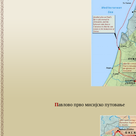
Павлово прво мисијско путовање