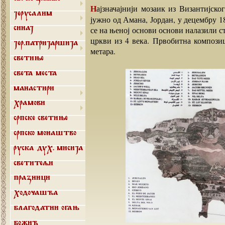
Најзначајнији мозаик из Византијског-ромелијског доба је откривен у мадаби, селу 30 км
Јерусалим
јужно од Амана, Јордан, у децембру 1
се на њеној основи основи налазили с
Синај
цркви из 4 века. Првобитна компози
Јер.патријаршија
метара.
Светиње
Света места
Манастири
Храмови
Српске светиње
Српско монаштво
Руска дух. мисија
Светитељи
Празници
Ходочашћа
Благодатни огањ
Божић