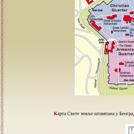
Карта Свете земље штампана у Београ