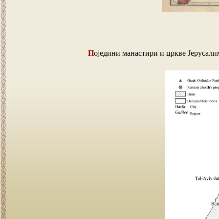
Поједини манастири и цркве Јерусали