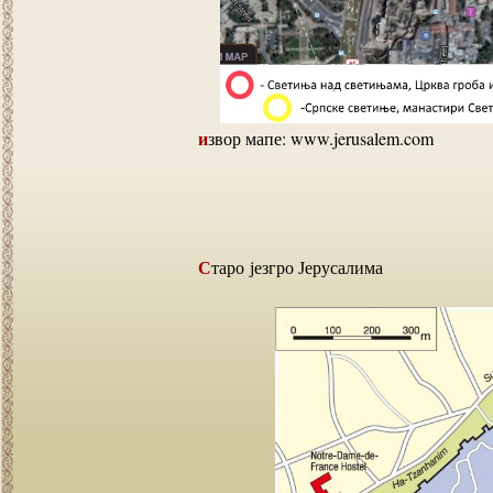
извор мапе: www.jerusalem.com
Старо језгро Јерусалима