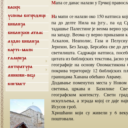
Мапа се данас налази у Грчкој правос
Васкрс
На мапи се налази око 150 натписа који су обухватили подручје од Тира и Сидона на северу
Успење Богородице
па до делте Нила на југу., па од 
Библија
тадашње Палестине је веома верно ура
на западу. Веома су верно приказани 
Библијски атлас
Аскалон, Неаполис, Газа и Пелусиу
Аудио библија
Јерихон, Без Захар, Берсабеа све до д
Карте-мапе
светилишта. Садржаји натписа, посе
цитата из библијских текстова, јасно у
Галерија
географије на основу Ономастикона б
Литература
покрива територију 12 библијских п
границама Ханана обећано Авраму.
Линкови-везе
Додавање поменутих места у Новом 
Контакт
светиња, цркава и Базилике Свет
географском контексту. Свети гр
искупљења, а зграда којој се даје на
Исусов гроб.
Хришћани који су живели у 6 веку 
поштовали.