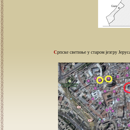
Српске светиње у старом језгру Јеру