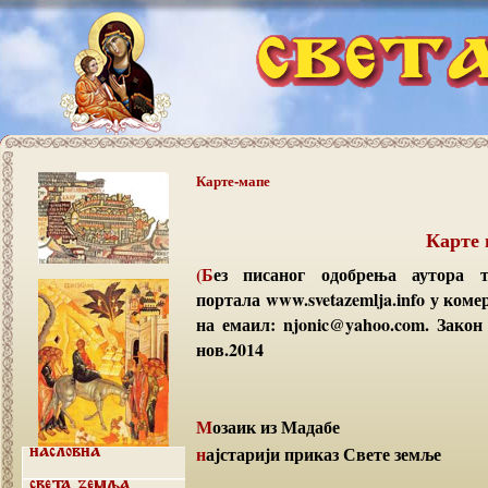
Карте-мапе
Карте 
(Без писаног одобрења аутора текстова није дозвољено преузимање садржаја
портала www.svetazemlja.info у коме
на емаил: njonic@yahoo.com. Закон 
нов.2014
Мозаик из Мадабе
најстарији приказ Свете земље
Насловна
Света земља