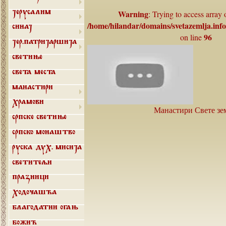
Warning
: Trying to access array 
Јерусалим
/home/hilandar/domains/svetazemlja.inf
Синај
96
on line
Јер.патријаршија
Светиње
Света места
Манастири
Храмови
Манастири Свете з
Српске светиње
Српско монаштво
Руска дух. мисија
Светитељи
Празници
Ходочашћа
Благодатни огањ
Божић