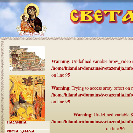
Warning
: Undefined variable $row_video 
/home/hilandar/domains/svetazemlja.inf
95
on line
Warning
: Trying to access array offset on n
/home/hilandar/domains/svetazemlja.inf
95
on line
Warning
: Undefined variable 
/home/hilandar/domains/svetazemlja.inf
Насловна
96
on line
Света земља