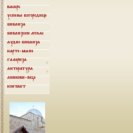
Васкрс
Успење Богородице
Библија
Библијски атлас
Аудио библија
Карте-мапе
Галерија
Литература
Линкови-везе
Контакт