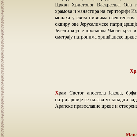
Цркви Христовог Васкрсења. Ова г
храмова и манастира на територији Из
монаха у свим нивоима свештенства 
оквиру ове Јерусалимске патријаршиј
Јелени која је пронашла Часни крст 
сматрају патронима хришћанске цркве 
Хр
Храм Светог апостола Јакова, брфата Исуса христа и првог патријарха Јерусалимске
патријаршије се налази уз западни зид
Арапске православне цркве и отворена 
Ма