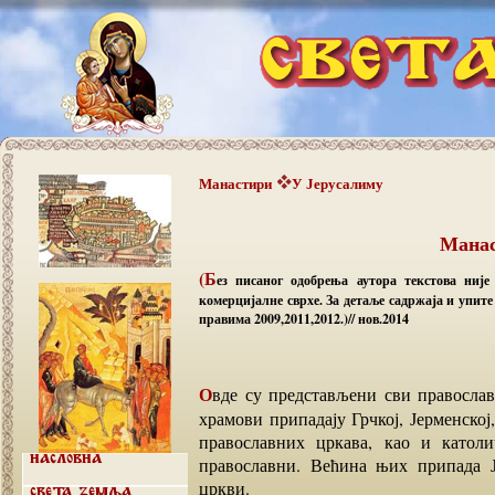
Манастири
У Јерусалиму
Манас
(Б
ез писаног одобрења аутора текстова није
комерцијалне сврхе. За детаље садржаја и упит
правима 2009,2011,2012.)// нов.2014
Овде су представљени сви православни манастири и храмови у старом Јерусалиму. Ови
храмови припадају Грчкој, Јерменској,
православних цркава, као и католи
православни. Већина њих припада Је
Насловна
цркви.
Света земља