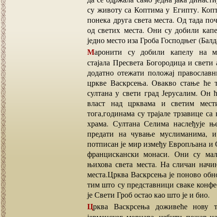
су животу са Коптима у Египту. Копт
понека друга света места. Од тада по
од светих места. Они су добили капе
једно место иза Гроба Господњег (Балд
Маронити су добили капелу на месту Не дотичи ме се, а Јермени место где је
стајала Пресвета Богородица и свети
додатно отежати положај православн
цркве Васкрсења. Овакво стање ће т
султана у свети град Јерусалим. Он 
власт над црквама и светим мести
тога,годинама су трајале трзавице са
храма. Султана Селима наслеђује њ
предати на чување муслиманима, и 
потписан је мир између Европљана и 
францискански монаси. Они су мал
њихова света места. На сличан начи
места.Црква Васкрсења је поново обно
тим што су представници сваке конфес
је Свети Гроб остао као што је и био.
Црква Васкрсења доживеће нову трагедију 1808. године,када ће, непажњом једног
јерменског морнара, избити пожар на