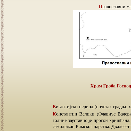
Православни м
Храм Гроба Госп
Византијски период (почетак градње 
Константин Велики (Флавиус Валериус Цонстантинус) својим Миланским едиктом 313.
године зауставио је прогон хришћана.
самодржац Римског царства. Двадесето