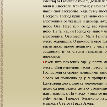
смештај за Галилејце који су долазили
били и Апостоли Христови; у вези са 
након свог васкрсења, када су му апост
Васкрсли Господ први пут јавио своји
апостолима се указаше и двојица људ
небо? Овај Исус који се од вас узне
небо. На тај нацин Господ се јавио у л
апостолима. Ово место, Мала Галилеј
место ходоцашћа. О важности овог Св
византијско време подигнут у част 
Јордански је на старим темељима б
параклиса.
Након што поклоник уђе у порту манастира, ненадано се нађе на његовом најсветијем
месту. Овај мермерни часни престо чу
Господ који се својим уценицима јавио
Човек би помислио да је у припрати храма, али је уствари у његовом најсветијем делу.
Централни део цркве са мермерним ико
десно од централног дела су степенице
или параклиса. На уласку у њих се на
међу њима Тиодора блазенопочивше
епископа Светога Града-Јакова.