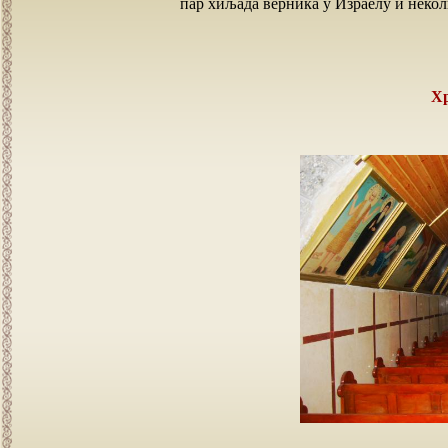
пар хиљада верника у Израелу и неко