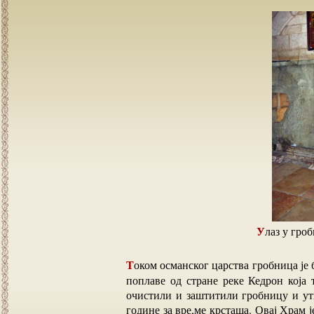
Улаз у гр
Током османског царства гробница је била поштеђена харања, једино су је угрожавале ретке
поплаве од стране реке Кедрон која
очистили и заштитили гробницу и утв
године за вре,ме крсташа. Овај Храм ј