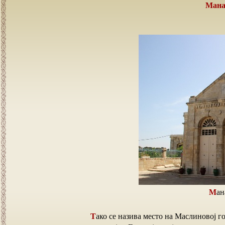
Ман
Ма
Тако се назива место на Маслиновој гори, на којем је у Јеванђелско време била гостионица и