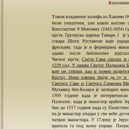
Католико
Током владавине калифа ал-Хакима (996-1021) многи манастири у Јерусалиму и околини су
били уништени, али након његове с
Константин 9 Мономах (1042-1054) с
крста. Грузијска царица Тамара 1 је 
ствара Шоти Руставели који украш
фрескама. тада је и формирана мана
одамх после библиотеке јерусал
Часног крста,
Свети Сава српски је 
1229 год. У цркви Светог Подножја Бо
које он створи, као и помен родите
Крста). Неки извори тврде да су и 
Светога Саве и Светога Симеона М
Мухамед бен-Калаун је затворио мана
1305 године када је интервенисао
Палеолог, када је манастир враћен Је
био до 1517 године када су Палестино
па је манастир упадао у све веће дуго
патрон манастира. У 17.веку је Јеру
вратила га под њену управу. Патри