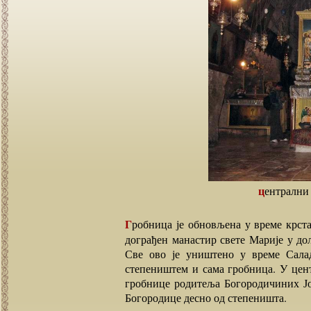
централни
Гробница је обновљена у време крсташа, 11.век када добија данашњи изглед. Изнад ње је
дограђен манастир свете Марије у до
Све ово је уништено у време Салад
степеништем и сама гробница. У центр
гробнице родитеља Богородичиних Јо
Богородице десно од степеништа.