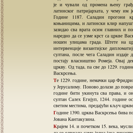
је и чували од промена њену грађ
латинског патријархата, у чему им 
Године 1187. Саладин прогони кр
коњаницима, и латински клир напушта
зазидао сва врата осим главних и по
наредио да се узме крст са цркве Вас
ношен улицама града. Штете на ц
интервенције византијске дипломатиј
султана, после чега Саладин издаје 
постају власништво Ромеја. Овај д
цркву. Од тада, па све до 1229. годи
Васкрсења.
Те 1229. године, немачки цар Фридрих Други Барбароса осваја Палестину и постаје владар
у Јерусалиму. Поново долази до повра
године бити укинута сва права, и он
султан Салех Егијуп, 1244. године о
светим местима, предајући кључ цркве
Године 1390. црква Васкрсења бива потпуно обновљена и реновирана уз помоћ грчког цара
Јована Кантакузина.
Крајем 14. и почетком 15. века, муслимани су доживел ивелико страдање од Монгола, тако
да се одржала само једна јака динас