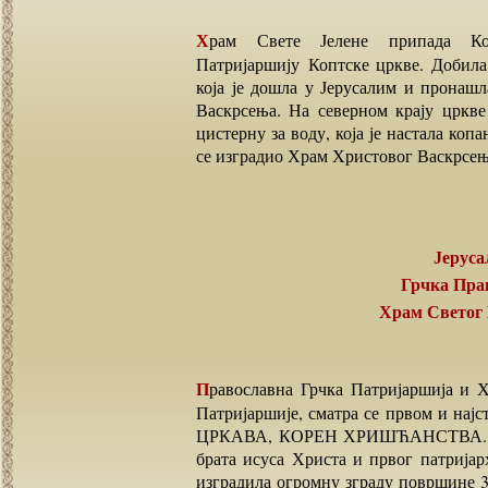
Храм Свете Јелене припада Коптској православној цркви и налази се уз
Патријаршију Коптске цркве. Добила
која је дошла у Јерусалим и пронаш
Васкрсења. На северном крају цркве
цистерну за воду, која је настала копа
се изградио Храм Христовог Васкрсењ
Јерус
Грчка Пр
Храм Светог
Православна Грчка Патријаршија и Храм Светог Константина и Јелене је у улици Грчке
Патријаршије, сматра се првом и нај
ЦРКАВА, КОРЕН ХРИШЋАНСТВА. Основ
брата исуса Христа и првог патријарх
изградила огромну зграду површине 30