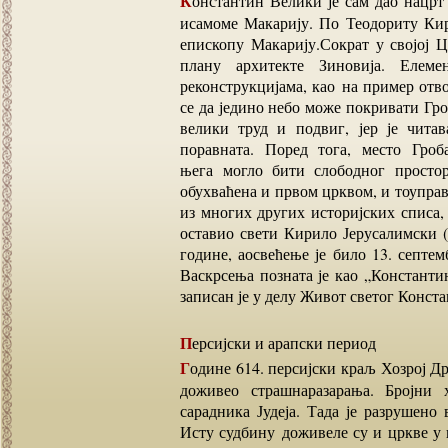
Константин Велики је сам дао нацрт заизградњу цркве, али је у томе велику слободу дао
исамоме Макарију. По Теодориту Кир
епископу Макарију.Сократ у својој Ц
плану архитекте Зиновија. Елем
реконструкцијама, као на пример отво
се да једино небо може покривати Гр
велики труд и подвиг, јер је чита
поравната. Поред тога, место Гроб
њега могло бити слободног простор
обухваћена и првом црквом, и тоупр
из многих других историјских списа, 
оставио свети Кирило Јерусалимски (
године, аосвећење је било 13. септе
Васкрсења позната је као „Константи
записан је у делу Живот светог Конста
Персијски и арапски период
Године 614. персијски краљ Хозрој Други освојио је Јерусалим. Том приликом Јерусалим је
доживео страшнаразарања. Бројни
сарадника Јудеја. Тада је разрушено
Исту судбину доживеле су и цркве у 