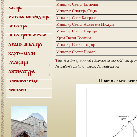
Манастир Светог Ефтимија
Васкрс
Манастир Саиднаја, Саида
Манастир Свете Катерине
Успење Богородице
Манастир Светог Архангела Михајла
Библија
Манастир Светог Георгија
Библијски атлас
Храм Светог Василија
Манастир Светог Теодора
Аудио библија
Манастир Светог Николе
Карте-мапе
T
his is a list of over 50 Churches in the Old City of J
Галерија
Jerusalem's history. извор: Jerusalem.com
Литература
Православни ман
Линкови-везе
Контакт