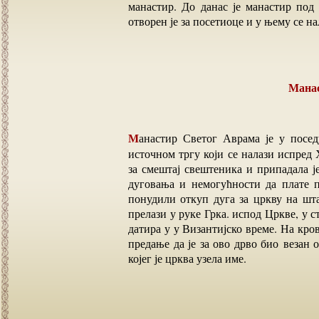
манастир. До данас је манастир под 
отворен је за посетиоце и у њему се на
Ман
Манастир Светог Аврама је у поседу Грчке православне цркве и налази се на северо-
источном тргу који се налази испред
за смештај свештеника и припадала 
дуговања и немогућности да плате п
понудили откуп дуга за цркву на шт
прелази у руке Грка. испод Цркве, у с
датира у у Византијско време. На крову
предање да је за ово дрво био везан 
којег је црква узела име.