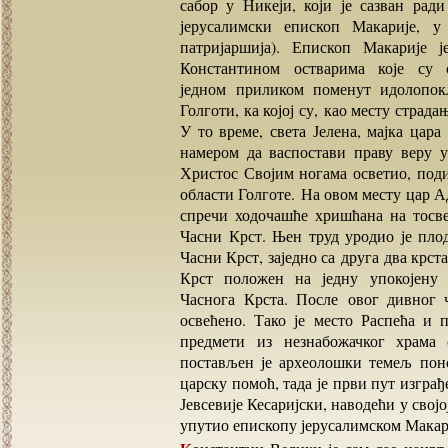
сабор у Никеји, који је сазван ради
јерусалимски епископ Макарије, у
патријаршија). Епископ Макарије 
Константином остварима које су 
једном приликом поменут идолопок
Голготи, ка којој су, као месту стра
У то време, света Јелена, мајка цара
намером да васпостави праву веру у
Христос Својим ногама осветио, поди
области Голготе. На овом месту цар А
спречи ходочашће хришћана на тосвет
Часни Крст. Њен труд уродио је пло
Часни Крст, заједно са друга два крст
Крст положен на једну упокојену 
Часнога Крста. После овог дивног 
освећено. Тако је место Распећа и
предмети из незнабожачког храма
постављен је археолошки темељ пон
царску помоћ, тада је први пут изгра
Јевсевије Кесаријски, наводећи у свој
упутио епископу јерусалимском Макар