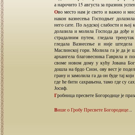
а нарочито 15 августа за празник усп
Ово место нам је свето и важно и много ближе и ради Пресвете Богородице Марије која је
након вазнесења Господњег долазила
него сате. По људској слабости и њој к
долазила и молила Господа да дође и 
страдалним путем, гледала тренута
гледала Вазнесење и није штедела
Маслинској гори. Молила га је да је 
архангела благовесника Гаврила и по
своме новом дому у кућу Јована Бог
дошла на брдо Сион, ову вест је поде
грану и замолила га да он буде тај ко
где ће бити сахрањена, тамо где су 
Јосиф.
Гробница пресвете Богородице је праз
Више о Гробу Пресвете Богородице.
..