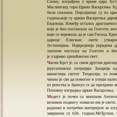
Сиону, изграђена у време цара Јус
Маслинској гори.Црква Васкрсења Хри
била спаљена. Персијанци су из цркв
година,које су цркви Васкрсења даро
Евдокија. Између осталих драгоценост
који је био постављен на Голготи; ве
који се веровало да је сам Господ Хри
царице Елисван; свете утвар
Јустинијана. Највреднија украдена 
златном постољу на Голготи и био
је уздрмао хришћански свет.
Часни Крст је, са свим другим драгоценостима, однесен у главни град Персијског царства, а
јерусалимски патријарх Захарија о
манастира светог Теодосија, уз пом
чинио је све да помогне и утеши пале
из ропства и бринуо се да прехрани 
Поновну изградњу цркве Васкрсења,
Модест је почео са монахом Антиохом, сакупљајући помоћ на читавом Истоку. У том
великом подвигу помагао им је свети
раднике и потребне материјале за из
завршени су 626. године.МеЂутим, з