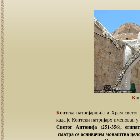
К
Коптска патријаршија и Храм светог Антонија је установљена у Јерусалиму 1236 године,
када је Коптски патријарх именован у
Светог Антонија (251-356), егип
сматра се оснивачем монаштва цел