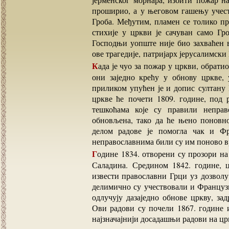
проширио, а у његовом гашењу учес
Гроба. Међутим, пламен се толико пр
стихије у цркви је сачуван само Гр
Господњи уопште није био захваћен 
ове трагедије, патријарх јерусалимск
Када је чуо за пожар у цркви, обратио се васељенском патријарху Калинику за помоћ. Тако
они заједно крећу у обнову цркве,
приликом упућен је и допис султану
цркве ће почети 1809. године, под 
тешкоћама које су правили неправ
обновљена, тако да ће њено поновно
делом радове је помогла чак и Фр
неправославнима били су им поново в
Године 1834. отворени су прозори на куполи цркве Васкрсења, који су затворени у време
Саладина. Средином 1842. године, 
извести православни Грци уз дозвол
делимично су учествовали и Французи
одлучују дазаједно обнове цркву, за
Ови радови су почели 1867. године 
најзначајнији досадашњи радови на ц