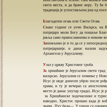
света места, и да бране веру. Ту ће
традиција је успостављена још од посе
Благодатни огањ или Свети Огањ
Сваке године се уочи Васкрса, на Велику Суботу, код Христвовог Гроба, православни
патријарх моли Богу да пошаље Благ
јавља само православнима и никоме в
Занимљиво је и то да се у непосредној близини светог Храма Васкрсења Христовог и Грчке
патријаршије, и данас налази зад
Архангела у Јерусалиму.
Улаз у цркву Христовог гроба
За хришћане је Јерусалим свети град јер је то место где је Исус Христос мучен, разапет и
васкрсао. Јерусалим се помиње у Ново
Исус је овде донесен убрзо после рођ
храма, и ту је вечерао са апостоли
место је данас унутар града), Исус ј
за Хришћанске ходочаснике и турис
наводно, Христос прошао када је в
значи „Пут бола―. У улици су означена