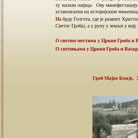
ту налази пијаца. Ову манифестацију 
установљена на историјским чињеница
На брду Голгота, где је разапет Христос, данас се налази црква Васкрсења Христовог (Црква
Светог Гроба), а у рупу у земљи у коју
О светим местима у Цркви Гроба и
О светињама у Цркви Гроба и Васк
Гроб Мајке Божје,