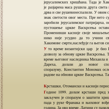
јерусалимских хришћана. Тада је Ха
је разјарена маса рушила друга свет
дрва и све рушевинеспалили. У овим с
знак светости овог места. Пре него 
заробили јерусалимског патријарха, 
пустошење цркве Васкрсења остав
Променивши касније своје мишљење,
нико није усудио да то учини св
Хакимове смрти,наслеђује га његов си
У то време византијски цар је био Роман Трећи. Он ће, у договору са Дарехом, добити
дозволу за обнову цркве Васкрсења. Т
време његовог наследника Михаила и
Дареха, долази до новог спо
споразуму, Константин Мономах осл
радове на обнови цркве Васкрсења. Та
Крсташки, Отомански и каснији пери
Године 1099. долазе крсташи пред зидове Јерусалима. У преговорима са муслиманима
закључен је споразум о заштити хриш
пада у руке Франака и њиховог вође
година. За ово време, Латини су пази