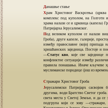
Данашње стање
Храм Христовог Васкрсења (црква Гроба Господњег) је данас велики архитектонски
комплекс под куполом, на Голготи 
храма налази се и црквица (капела) Г
Патријарха Јерусалимског.
Под великом куполом се налази више црквица, капелаГроба Христовог (капела Светог
Гроба), друге капеле, галерије, прост
између православне (којој припада на
хришћанских заједница. Постоје и по
Статус кво
―
, које све заједнице
конфликтне ситуације између различи
правила понашања. Иначе кључеве х
муслиманске породице (још из времена 
Стражари Христовог Гроба
Јерусалимски Патријарх сасвојим братством, епископима, свештенством, монасима и
другима, води Братство Светог гроба.
света места у Светој Земљи, и да се 
подгрупа који се зову ―стражари,
Константина и Јелене. Ови монаси има