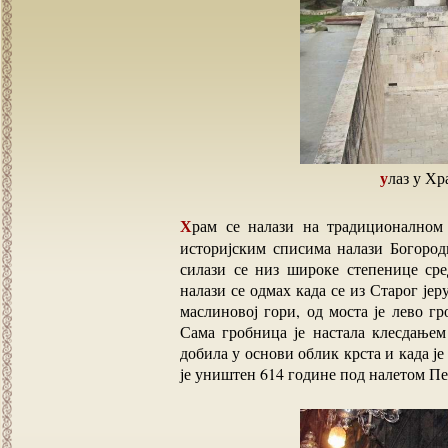
улаз у 
Храм се налази на традиционалном месту, месту на коме се по веровању, предању и
историјским списима налази Богород
силази се низ широке степенице ср
налази се одмах када се из Старог је
маслиновој гори, од моста је лево гр
Сама гробница је настала клесдањем 
добила у основи облик крста и када ј
је уништен 614 године под налетом Пер