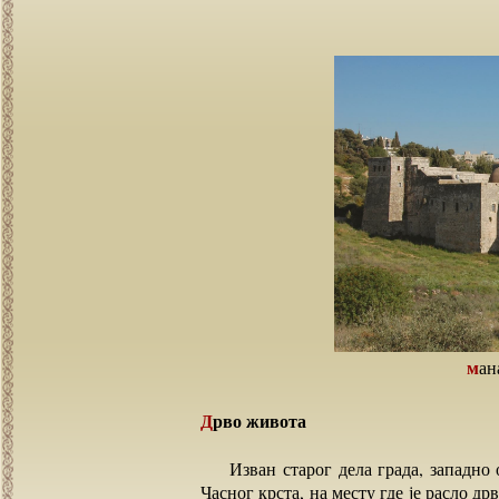
ма
Дрво живота
Изван старог дела града, западно од
Часног крста, на месту где је расло др