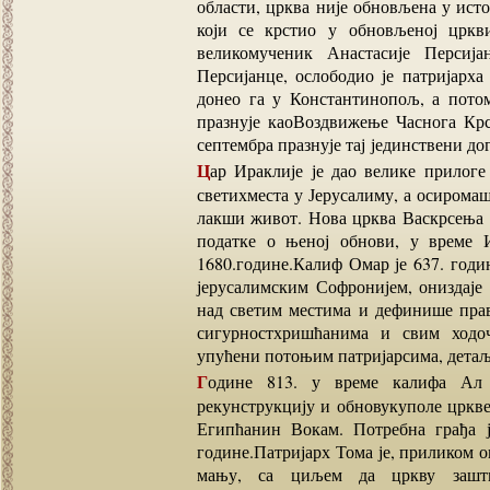
области, црква није обновљена у исто
који се крстио у обновљеној цркви
великомученик Анастасије Персија
Персијанце, ослободио је патријарха 
донео га у Константинопољ, а потом
празнује каоВоздвижење Часнога Крс
септембра празнује тај јединствени дог
Цар Ираклије је дао велике прилоге заобнову и украшавање цркве Васкрсења и других
светихместа у Јерусалиму, а осиромаш
лакши живот. Нова црква Васкрсења би
податке о њеној обнови, у време 
1680.године.Калиф Омар је 637. годи
јерусалимским Софронијем, ониздаје 
над светим местима и дефинише прав
сигурностхришћанима и свим ходоч
упућени потоњим патријарсима, детаљн
Године 813. у време калифа Ал Мамоуна, патријарх јерусалимски Тома почиње
рекунструкцију и обновукуполе цркве 
Египћанин Вокам. Потребна грађа ј
године.Патријарх Тома је, приликом о
мању, са циљем да цркву зашти