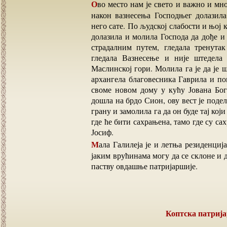
Ово место нам је свето и важно и много ближе и ради Пресвете Богородице Марије која је
након вазнесења Господњег долазила
него сате. По људској слабости и њој к
долазила и молила Господа да дође и 
страдалним путем, гледала тренута
гледала Вазнесење и није штедела
Маслинској гори. Молила га је да је 
архангела благовесника Гаврила и по
своме новом дому у кућу Јована Бог
дошла на брдо Сион, ову вест је поде
грану и замолила га да он буде тај ко
где ће бити сахрањена, тамо где су 
Јосиф.
Мала Галилеја је и летња резиденција јерусалимских патријараха. Ово је место где они по
јаким врућинама могу да се склоне и д
паству овдашње патријаршије.
Коптска патри