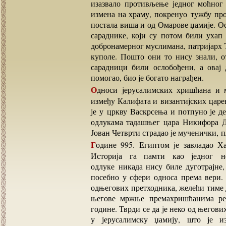
изазвало противљење једног моћног 
измена на храму, покренуо тужбу про
постала виша и од Омарове џамије. Ос
сараднике, који су потом били ухап
добронамерног муслимана, патријарх То
куполе. Пошто они то нису знали, 
сарадници били ослобођени, а овај
помогао, био је богато награђен.
Односи јерусалимских хришћана и муслиманске властизависили су највише од односа
између Калифата и византијских царев
је у цркву Васкрсења и потпуно је д
одлукама тадашњег цара Никифора Д
Јован Четврти страдао је мученички, 
Године 995. Египтом је завладао Хаким Ибн Амрилах, чија је мајка била хришћанка.
Историја га памти као једног н
одлуке никада нису биле дуготрајне,
посебно у сфери односа према вери
одњегових претходника, желећи тиме д
његове мржње премахришћанима рез
године. Тврди се да је неко од његов
у јерусалимску џамију, што је и