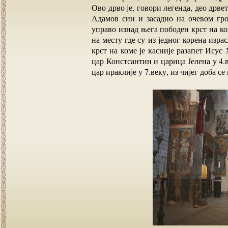
Ово дрво је, говори легенда, део дрвет
Адамов син и засадио на очевом гроб
управо изнад њега пободен крст на ко
на месту где су из једног корена израс
крст на коме је касније разапет Исус
цар Констсантин и царица Јелена у 4.в
цар ираклије у 7.веку, из чијег доба 