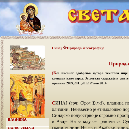
Синај
Природа и географија
Природа
(Б
ез писаног одобрења аутора текстова није
комерцијалне сврхе. За детаље садржаја и упит
правима 2009,2011,2012.)// нов.2014
СИНАЈ (грч: Όρος Σινά), планина по којој је названо цело полуострво, као и пустиња у
близини. Неизвесно је етимолошко пор
Синајско полуострво је огромно прост
и Азије. На западу се граничи са С
Насловна
границу чине Негев и Акабски залив
Света земља