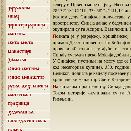
северу и Црвено море на југу. Његова
Јерусалим
28° 32' 18" СГ Ш, 33° 58' 24" ИГД Сина
јужном делу Синајског полуострва у
Синај
пространству Синаја данас у бедуинс
Јер.патријаршија
окупирали су га Асирци, Вавилонци, 
Позната је у јеврејској, хришћанској и муслиманској традицији као место где је Мојсије
Светиње
примио Десет заповести. По Библијско
Света места
провели 40 година лутајући из еги
Манастири
Синају су људи преко Мојсија добили 
У Синајској пустињи на месту где се М
Храмови
код несагориве купине), 330. године 
Српске светиње
Великог, подигла је капелу посвећену
хришћански манастир Свете Катарине, 
Српско монаштво
На читавом пространству Синаја данас у бедуинсиким насељима живи око 50.000 људи.
Руска дух. мисија
Током историје окупирали су га А
Светитељи
Римљани.
Празници
Ходочашћа
Благодатни огањ
Божић