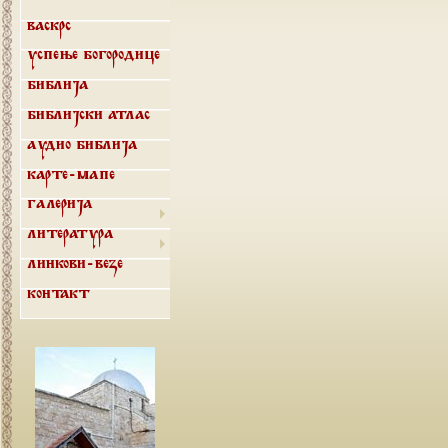
Васкрс
Успење Богородице
Библија
Библијски атлас
Аудио библија
Карте-мапе
Галерија
Литература
Линкови-везе
Контакт