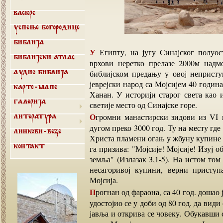
Васкрс
Успење Богородице
Библија
У Египту, на југу Синајског полуострва, окружен црвеним гранитним планинама чији
Библијски атлас
врхови неретко прелазе 2000м надм
библијском предању у овој непристу
Аудио библија
јеврејски народ са Мојсијем 40 годин
Карте-мапе
Ханан. У историји старог света као и
светије место од Синајске горе.
Галерија
Огромни манастирски зидови из VI века опасали су простор који се окитио прошлошћу
Литература
дугом преко 3000 год. Ту на месту где 
Линкови-везе
Христа пламени огањ у жбуну купине ко
га призива: "Мојсије! Мојсије! Изуј об
Контакт
земља" (Излазак 3,1-5). На истом том
несагоривој купини, верни приступ
Мојсија.
Прогнан од фараона, са 40 год. дошао је Мојсије на Синај и након што је проживео ту још 40
удостојио се у доби од 80 год. да види
јавља и открива се човеку. Обукавши 