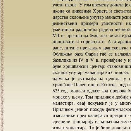
улози иконе. У том времену донета је
икона са ликовима Христа и светитељ
царства склоњене унутар манастирски
јединствени примери уметности ик
уметничка радионица радила несмета
VII в. престао да буде део византијс
поштовати и спроводити. Али арапск
ране, нити је прелазак у арапске рук
Оближња оаза Фаран где се налазила
базилике из IV и V в. пронађене у 
буде хришћански центар; становништ
склони унутар манастирских зидова. 
најмања је аутокефална целина у 
хришћане Палестине и Египта, под на
625.год. монаси одлазе код пророка 
монахе у њему. Том приликом добијај
манастира; овај документ је у мног
Приликом једног похода фатимидско
изасланике пред калифа са прегршт б
срушили трпезарију и на њеном месту
изван манастира. То је било довољно