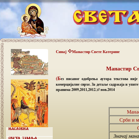
Синај
Манастир Свете Катерине
Манастир Св
(Б
ез писаног одобрења аутора текстова није
комерцијалне сврхе. За детаље садржаја и упит
правима 2009,2011,2012.)// нов.2014
Мана
Срби и м
Насловна
Значај мана
Света земља