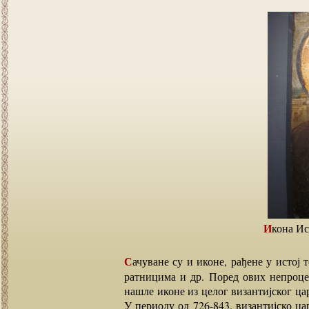
Икона И
Сачуване су и иконе, рађене у истој техници, Св.Петра, Богородице са анђелима и светим
ратницима и др. Поред ових непроц
нашле иконе из целог византијског ца
У периоду од 726-843. византијско ца