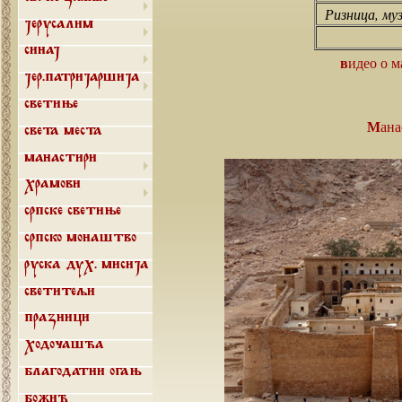
Ризница, му
Јерусалим
Синај
видео о 
Јер.патријаршија
Светиње
Ман
Света места
Манастири
Храмови
Српске светиње
Српско монаштво
Руска дух. мисија
Светитељи
Празници
Ходочашћа
Благодатни огањ
Божић