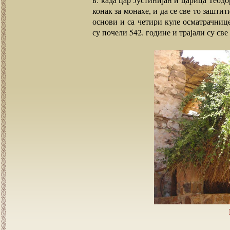
конак за монахе, и да се све то зашт
основи и са четири куле осматрачнице
су почели 542. године и трајали су све