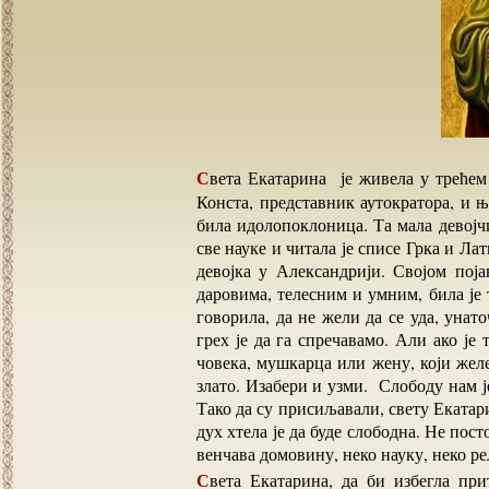
Света Екатарина је живела у трећем веку после Христа. Рођена је у Александрији. Отац
Конста, представник аутократора, и њ
била идолопоклоница. Та мала девојчи
све науке и читала је списе Грка и Ла
девојка у Александрији. Својом пој
даровима, телесним и умним, била је 
говорила, да не жели да се уда, унат
грех је да га спречавамо. Али ако је 
човека, мушкарца или жену, који желе 
злато. Изабери и узми. Слободу нам је
Тако да су присиљавали, свету Екатари
дух хтела је да буде слободна. Не пост
венчава домовину, неко науку, неко ре
Света Екатарина, да би избегла притиске, употребила је једну мудру досетку. Зашто је