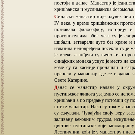
постоји и данас. Манастир је јединст
хришћанска и муслиманска богомоља.
Синајски манастир није одувек био посвећен Св. Катарини. Ова Светитељка је почетком
IV века, у време хришћанских прогона
познавала философију, историју и
прогонитељима због чега су је свир
шибали, затварали дуго без хране и 
излазила неповређена посекли су је м
је млеко, а анђели су њено тело прен
синајских монаха уснуо је место на к
коме су га касније пронашли и саг
пренели у манастир где се и данас ч
Свете Катарине.
Данас се манастир налази у окружењу бедуинских племена са којима дели недаће
пустињског живота узајамно се испом
хришћани а по предању потомци су пор
штите манастир. Иако су током арап
су сачували. Чувајући своју веру зас
заливану вековним трудом, искушењи
цветове пустињске који миомиришу 
Лествичник, који је у манастиру писао