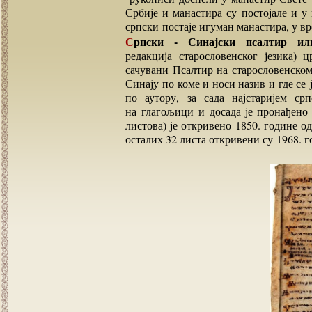
Србије и манастира су постојале и у
српски постаје игуман манастира, у в
Српски - Синајски псалтир ил
редакција старословенског језика)
ц
сачувани Псалтир на старословенском
Синају по коме и носи назив
и где се
ј
по аутору, за сада најстаријем 
на глагољици и досада је пронађено
листова) је откривено 1850. године о
осталих 32 листа откривени су 1968. г