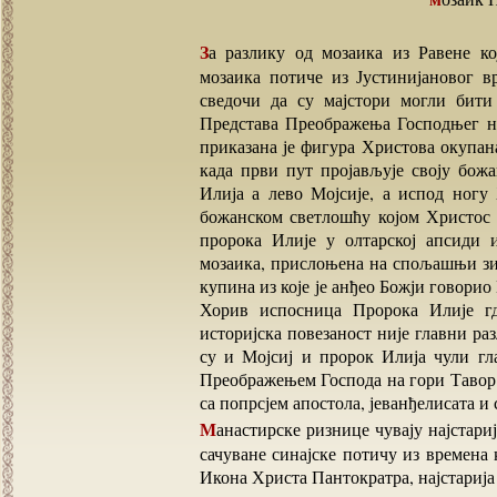
За разлику од мозаика из Равене који су постепено обнављани, свака коцка синајског
мозаика потиче из Јустинијановог в
сведочи да су мајстори могли бити
Представа Преображења Господњег ни
приказана је фигура Христова окупана
када први пут пројављује своју бож
Илија а лево Мојсије, а испод ногу
божанском светлошћу којом Христос 
пророка Илије у олтарској апсиди и
мозаика, прислоњена на спољашњи зид
купина из које је анђео Божји говорио 
Хорив испосница Пророка Илије гд
историјска повезаност није главни ра
су и Мојсиј и пророк Илија чули гл
Преображењем Господа на гори Тавор
са попрсјем апостола, јеванђелисата и
Манастирске ризнице чувају најстарије енкаустичне иконе које су се израђивале до VII в. а
сачуване синајске потичу из времена к
Икона Христа Пантократра, најстарија