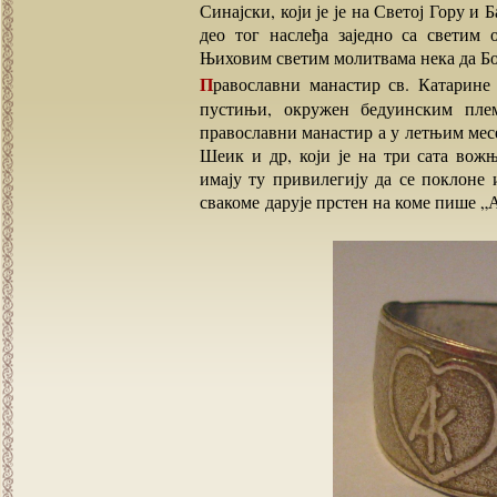
Синајски, који је је на Светој Гору и
део тог наслеђа заједно са светим
Њиховим светим молитвама нека да Бо
Православни манастир св. Катарине се и данас налази на југу Синајског полуострва, у
пустињи, окружен бедуинским плем
православни манастир а у летњим мес
Шеик и др, који је на три сата вож
имају ту привилегију да се поклоне 
свакоме дарује прстен на коме пише „