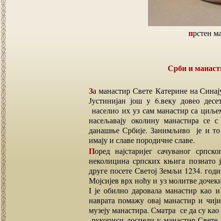
прстен 
Срби и манас
За манастир Свете Катерине на Синају везан је и део српске историје. Познато је да је цар
Јустинијан још у 6.веку довео дес
населио их уз сам манастир са циљем
насељавају околину манастира се с
данашње Србије. Занимљиво је и то д
имају и славе породичне славе.
Поред најстаријег сачуваног српског псалтира који се чува у библиотеци као и још
неколицина српских књига познато ј
друге посете Светој Земљи 1234. годи
Мојсијев врх ноћу и уз молитве дочек
I је обилно даровала манастир као
наврата помажу овај манастир и чији
музеју манастира. Сматра се да су ка
рукописи доспели у манастир Свете К