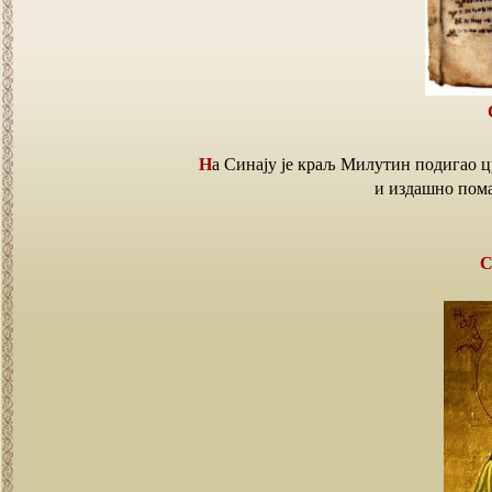
На Синају је краљ Милутин подигао цркву Светог Стефана при храму Пресвете Богородице
и издашно пома