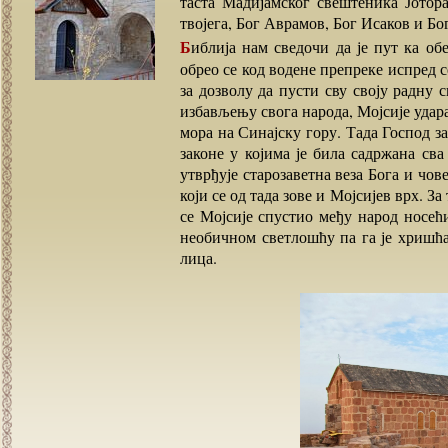
таста Мадијамског свештеника Јотора,
твојега, Бог Аврамов, Бог Исаков и Бо
Библија нам сведочи да је пут ка обећаној земљи водио преко Црвеног мора. Залутавши,
обрео се код водене препреке испред се
за дозволу да пусти сву своју радну с
избављењу свога народа, Мојсије удара
мора на Синајску гору. Тада Господ за
законе у којима је била садржана сва
утврђује старозаветна веза Бога и чов
који се од тада зове и Мојсијев врх. За
се Мојсије спустио међу народ носећи
необичном светлошћу па га је хришћа
лица.