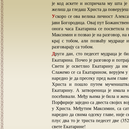
је код аскете и испричала му шта је 
желиш да гледаш Христа да поверујеш 
Ускоро се ова велика личност Александрије крстила и постала Хришћанка. Поново јој се
јави Богородица. Овај пут Божанствено
онога часа Екатарина се посветила п
Максимин и позвао је на разговор, на к
крај с тобом, али позваћу мудраце 
разговарају са тобом.
Други дан, сто педесет мудраца је било на Максиминовом двору. А са друге стране сама
Екатарина. Почео је разговор и потра
Свети је осветлио Екатарину да им 
Слажемо се са Екатарином, верујем у
наредио је да пресеку пред њим главе
Христа и пошло путем мучеништва
Екатарину. А затвореница је имала н
посећивали. Међу њима је била и жен
Порфирије заједно са двеста својих в
у Христа. Међутим Максимин, са сата
наредио да свима одсеку главе, није с
плус два то је триста педесет две (3
свете Екатарине!