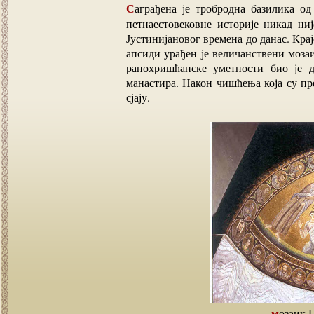
Саграђена је тробродна базилика од црвеног гранита са околних брда која током своје
петнаестовековне историје никад ни
Јустинијановог времена до данас. Кра
апсиди урађен је величанствени моза
ранохришћанске уметности био је д
манастира. Након чишћења која су пр
сјају.
мозаик