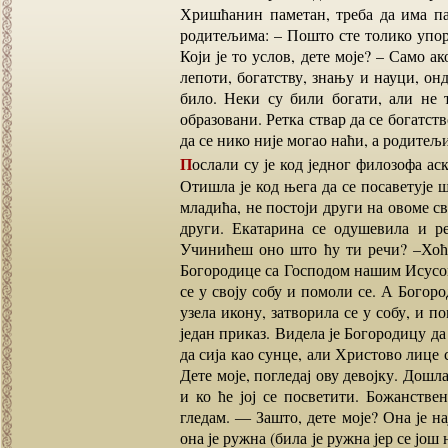
Хришћанин паметан, треба да има пам
родитељима: – Пошто сте толико упорн
Који је то услов, дете моје? – Само а
лепоти, богатству, знању и науци, онд
било. Неки су били богати, али не 
образовани. Ретка ствар да се богатств
да се нико није могао наћи, а родитељ
Послали су је код једног филозофа аскете, који је живео у једној спиљи иван Александрије.
Отишла је код њега да се посаветује шт
младића, не постоји други на овоме св
други. Екатарина се одушевила и ре
Учинићеш оно што ћу ти речи? –Хоћу.
Богородице са Господом нашим Исусом 
се у своју собу и помоли се. А Богор
узела икону, затворила се у собу, и п
један приказ. Видела је Богородицу д
да сија као сунце, али Христово лице 
Дете моје, погледај ову девојку. Дошла
и ко ће јој се посветити. Божанстве
гледам. ― Зашто, дете моје? Она је н
она је ружна (била је ружна јер се јо