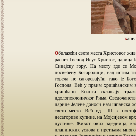
кап
Обилазећи света места Христовог живота и страдања, у потрази за Часним крстом на коме је
распет Господ Исус Христос, царица Је
Синајску гору. На месту где се Мо
посвећену Богородици, над истим ти
горела не сагоревајући тако је Бо
Господа. Већ у првим хришћанским в
хришћани Египта склањају траж
идолопоклоничког Рима. Сведочанство
царице Јелене доноси нам шпанска ход
свето место. Већ од III в. постој
несагориве купине, на Мојсијевом врх
пустиње. Живот ових заједница, ка
планинских услова и претњама многоб
в. када цар Јустинијан и царица Теодо