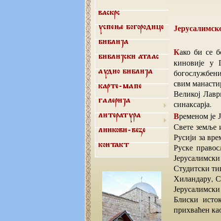
Васкрс
Јерусалимск
Успење Богородице
Библија
Како би се богослужило и регулисало понашање монаха у тада постојеће три Лавре и 4
Библијски атлас
киновије у 
богослужбени 
Аудио библија
свим манасти
Карте-мапе
Великој Лавр
синаксарја.
Галерија
Временом је Јерусалимски типик Светог Саве Освећног био прихваћен у већини манастира
Литература
Свете земље 
Линкови-везе
Русији за вре
Руске правос
Контакт
Јерусалимски
Студитски тип
Хиландару, С
Јерусалимски
Блиски исток
прихваћен ка