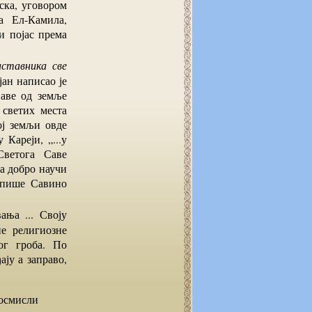
ска, уговором
а Ел-Камила,
и појас према
аставника све
ан написао је
Саве од земље
 светих места
ој земљи овде
 Кареји, „...у
Светога Саве
да добро научи
напише Савино
е религиозне
ог гроба. По
ју а заправо,
 осмисли