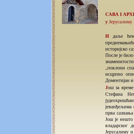
САВА I
АРХ
у Јерусалиму
И даље ћемо наслућивати да ли су у ранијој повесници српске цркве монаси
преднемањићк
историјско са
После је било
знаменитости
„поклони спа
исцрпно опи
Доментијан и 
Још за време дечачког вероучења Растко Немањић, најмлађи син српског великог жупана
Стефана Не
јудеохришћан
јеванђељима 
прва сазнања
Још је нешто
владарског 
Јерусалиму и