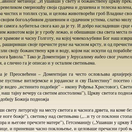
Савиног метанија: „И ушавши у свету и божанствену цркву пре
превеликом смерношћу своја срдачна и душевна и телесна колена
ра чистих и топлих суза, и целова животворећи гроб Владике сво
 својим богољубивим душевним и срдачним устима, слатко милу
ћи самога љубитеља свога као да је ту. И добро насладивши срце 
им животом који је у гробу лежао, и обишавши сва света места по
е храмове и часну Голготу, на којој човекољубиви Бог наш изв
, раширивши своје пречисте руке на часном крсту, и од пречисти
изли своју божанствену крв и воду, којом нас искупи од порабоћ
вога ђавола.” Тако је Доментијан у Јерусалиму
видео
свог
учите
, а слично га је описао и у осталим светињама.
е пустиње витлејемске и јорданске и сву Палестину” посетио и
 је видео „истинито подобије” – икону Рођења Христовог), Свети 
 наш тајну вечеру са светим апостолима”), Цркву светога подно
одобију Божија подножја
и свету литургију на месту светога и часнога дрвета, на коме б
е ноге божје”), светињу над светињама („...и ту се поклони стопа
ора и његове пречсите матере”), Гетсиманију („Ушавши у цркву
ице, и приневши часно поклоњење, и целоваше пречасни гроб њ