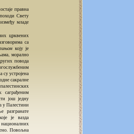
 походи Свету
 између младе
разговорима са
тињом
коју је
њама, морално
других повода
богослужбеним
 су устројена
ходне сакралне
 палестинских
к саграђеним
ти још једну
да у Палестини
е разгранате
оје је вазда
и националних
љено. Повољна