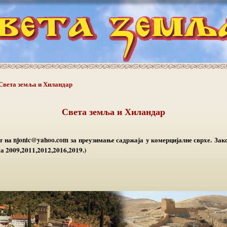
Света земља и Хиландар
Света земља и Хиландар
 на njonic@yahoo.com за преузимање садржаја у комерцијалне сврхе. Зако
 2009,2011,2012,2016,2019.)