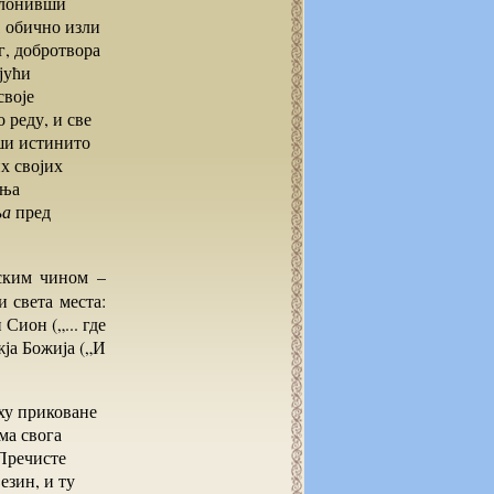
клонивши
, обично изли
г, добротвора
јући
своје
 реду, и све
рши истинито
х својих
ења
ља
пред
 света места:
Сион („... где
жја Божија („И
еху приковане
ма свога
 Пречисте
езин, и ту