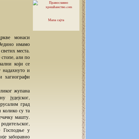
Мапа сајта
Једино имамо
 светих места.
 стопе, али по
чални који се
у надахнуто и
и хагиографи
 јудејског,
ерусалим град
 колико су та
ечачку машту.
 родитељског,
е Господње у
ије заборавио