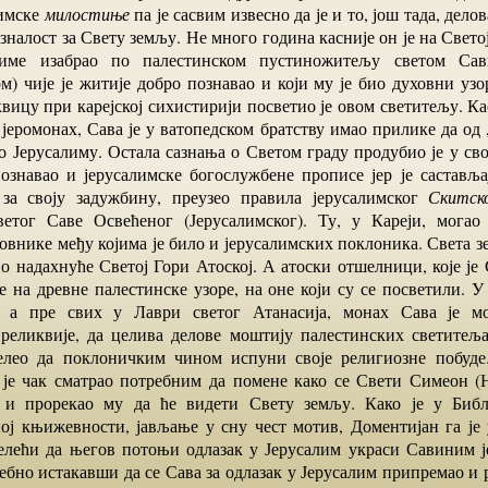
лимске
милостиње
па је сасвим извесно да је и то, још тада, дело
налост за Свету земљу. Не много година касније он је на Свето
име изабрао по палестинском пустиножитељу светом Сав
м) чије је житије добро познавао и који му је био духовни узо
вицу при карејској сихистирији посветио је овом светитељу. К
јеромонах, Сава је у ватопедском братству имао прилике да од 
о Јерусалиму. Остала сазнања о Светом граду продубио је у сво
познавао и јерусалимске богослужбене прописе јер је састављ
за своју задужбину, преузео правила јерусалимског
Скитск
етог Саве Освећеног (Јерусалимског). Ту, у Кареји, могао
овнике међу којима је било и јерусалимских поклоника. Света з
о надахнуће Светој Гори Атоској. А атоски отшелници, које је
е на древне палестинске узоре, на оне који су се посветили. 
, а пре свих у Лаври светог Атанасија, монах Сава је м
 реликвије, да целива делове моштију палестинских светитеља.
елео да поклоничким чином испуни своје религиозне побуде
је чак сматрао потребним да помене како се Свети Симеон (
, и прорекао му да ће видети Свету земљу. Како је у Библ
ој књижевности, јављање у сну чест мотив, Доментијан га је
лећи да његов потоњи одлазак у Јерусалим украси Савиним 
бно истакавши да се Сава за одлазак у Јерусалим припремао и р