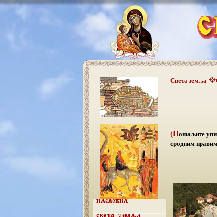
Света земља
(П
ошаљите упит
сродним правима
Насловна
Света земља