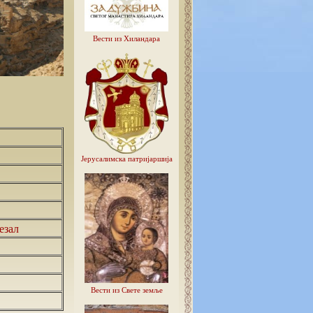
Вести из Хиландара
Јерусалимска патријаршија
езал
Вести из Свете земље