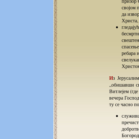
призор 
својом 
да изво
Христа,
гледају
бесмртн
свештен
спасење
ребара 
свелука
Христом
Из Јерусалима је Преосвећени – Доментијан га често ословљава архијерејским чином –
„обишавши св
Витлејем (где
вечера Господ
ту се часно п
служивш
пречист
добротв
Богород