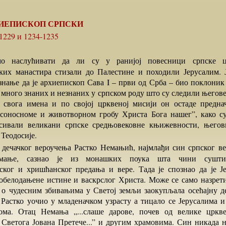
ИЕПИСКОП СРПСКИ
 1229 и 1234-1235
их манастира стизали до Палестине и походили Јерусалим. 
знање да је архиепископ Сава I – први од Срба – био поклоник
 много знаних и незнаних у српском роду што су следили његове
 свога имена и по својој црквеној мисији он остаде предна
соносноме и животворном гробу Христа Бога нашег”, како с
сивали великани српске средњовековне књижевности, његов
Теодосије.
мање, сазнао је из монашких поука шта чини суштину
ског и хришћанског предања и вере. Тада је спознао да је Ј
обелодањене истине и васкрслог Христа. Може се само назрети
 о чудесним збивањима у Светој земљи заокупљала осећајну д
 Растко уочио у младеначком узрасту а тицало се Јерусалима и
дома. Отац Немања „...слаше дарове, почев од велике цркв
 Светога Јована Претече...” и другим храмовима. Син никада н