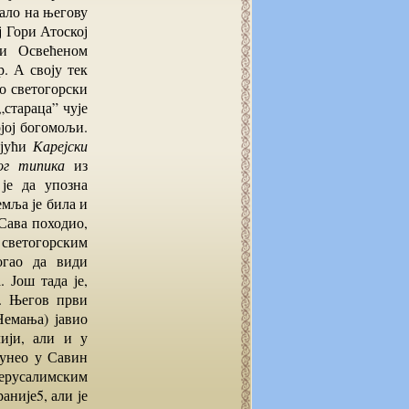
вало на његову
ј Гори Атоској
и Освећеном
р. А своју тек
ао светогорски
„стараца” чује
јој богомољи.
ајући
Карејски
ог типика
из
 је да упозна
емља је била и
 Сава походио,
У светогорским
огао да види
 Још тада је,
. Његов први
Немања) јавио
ији, али и у
 унео у Савин
јерусалимским
аније5, али је