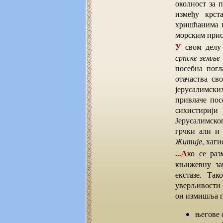
околност за 
између крст
хришћанима п
морским прис
У свом дел
српске земље 
посебна погл
отачаства св
јерусалимски
привлаче пос
сихистирији
Јерусалимског
грчки али и 
Житије
, хаг
...Ако се размишља о Доментијановом опису Савиног поклоничког путовања ... Своју
књижевну за
екстазе. Та
уверљивости 
он измишља п
његове 