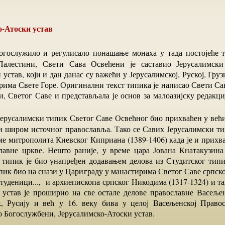
о-Атоски устав
Палестини, Свети Сава Освећени је саставио Јерусалимски 
устав, који и дан данас су важећи у Јерусалимској, Руској, Груз
рима Свете Горе. Оригинални текст типика је написао Свети Са
и, Светог Саве и представљала је основ за малоазијску редакци
и широм источног православља. Тако се Савих Јерусалимски ти
ме митрополита Киевског Киприана (1389-1406) када је и прихв
лавне цркве. Нешто раније, у време цара Јована Кнатакузина
 типик је био унапређен додавањем делова из Студитског типик
ик био на снази у Цариграду у манастирима Светог Саве српско
туденици..., и архиепископа српског Никодима (1317-1324) и т
 устав је проширио на све остале делове православне Васељен
, Русију и већ у 16. веку бива у целој Васељенској Право
о Богослужбени, Јерусалимско-Атоски устав.