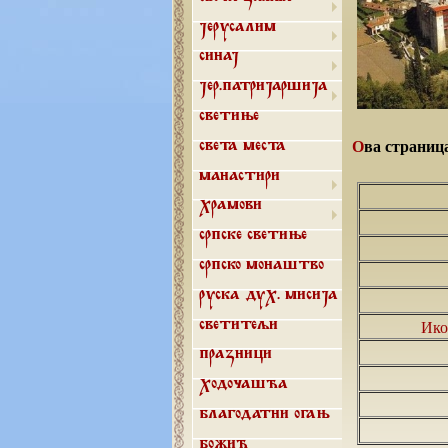
Јерусалим
Синај
Јер.патријаршија
Светиње
Ова страниц
Света места
Манастири
Храмови
Српске светиње
Српско монаштво
Руска дух. мисија
Ико
Светитељи
Празници
Ходочашћа
Благодатни огањ
Божић