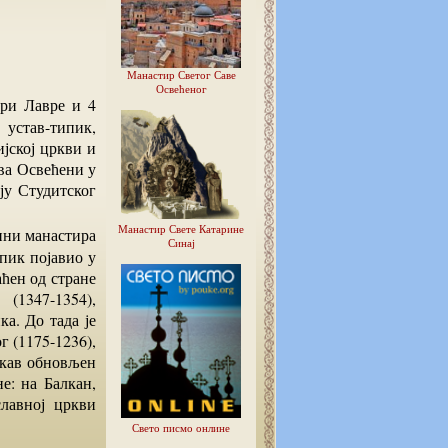
Манастир Светог Саве
Освећеног
устав-типик,
ијској цркви и
ва Освећени у
ју Студитског
Манастир Свете Катарине
Синај
пик појавио у
аћен од стране
 (1347-1354),
а. До тада је
г (1175-1236),
акав обновљен
е: на Балкан,
славној цркви
Свето писмо онлине