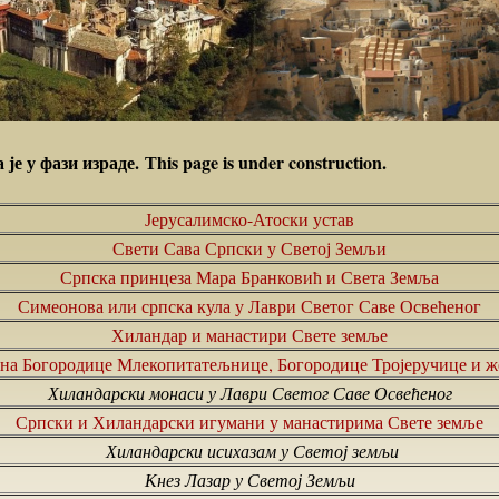
а је у фази израде.
Тhis page is under construction.
Јерусалимско-Атоски устав
Свети Сава Српски у Светој Земљи
Српска принцеза Мара Бранковић и Света Земља
Симеонова или српска кула у Лаври Светог Саве Освећеног
Хиландар и манастири Свете земље
на Богородице Млекопитатељнице, Богородице Тројеручице и ж
Хиландарски монаси у Лаври Светог Саве Освећеног
Српски и Хиландарски игумани у манастирима Свете земље
Хиландарски исихазам у Светој земљи
Кнез Лазар у Светој Земљи