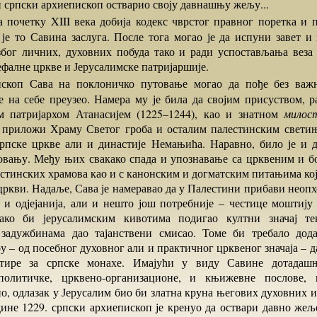
и српски архиепископ остварио своју давнашњу жељу...
 је то Савина заслуга. После тога могао је да испуни завет и
због личних, духовних побуда тако и ради успостављања веза
фалне цркве и Јерусалимске патријаршије.
је на себе преузео. Намера му је била да својим присуством, 
м патријархом Атанасијем (1225–1244), као и знатном
милос
 приложи Храму Светог гроба и осталим палестинским свети
Српске цркве али и династије Немањића. Наравно, било је и 
вању. Међу њих свакако спада и упознавање са црквеним и 
стинских храмова као и с канонским и догматским питањима која
 цркви. Надаље, Сава је намеравао да у Палестини прибави неоп
е и одјејанија, али и нешто још потребније – честице моштију
како би јерусалимским кивотима подигaо култни значај те
задужбинама дао тајанствени смисао. Томе би требало дода
 – од посебног духовног али и практичног црквеног значаја – 
стире за српске монахе. Имајући у виду Савине дотадашњ
-политичке, црквено-организационе, и књижевне послове, к
о, одлазак у Јерусалим био би златна круна његових духовних 
дине 1229. српски архиепископ је кренуо да оствари давно же