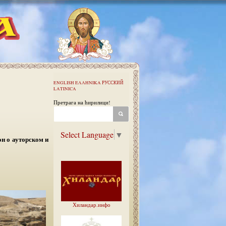
ENGLISH
ΕΛΛΗΝΙΚΑ
РУССКИЙ
LATINICA
Претрага на ћирилици!
Select Language
▼
н о ауторском и
Хиландар.инфо