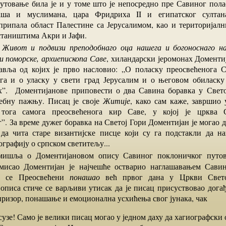
путовање била је и у томе што је непосредно пре Савиног пола
аша и муслимана, цара Фридриха II и египатског султан
рипала област Палестине са Јерусалимом, као и територијалн
таништима Акри и Јафи.
у
Живот и подвизи преподобнаго оца нашега и бого
носнаго н
и поморске
,
архиепископа Саве
, хиландарски јеромонах Доментиј
авља од којих је прво насловио: „О поласку преосвећенога 
ога и о уласку у свети град Јерусалим и о његовом обиласку
х”. Доментијанове приповести о два Савина боравка у Свет
ебну пажњу. Писац је своје
Житије
, како сам каже, завршио у
 тога самога преосвећенога кир Саве, у којој је црква 
”. За време дужег боравка на Светој Гори Доментијан је могао 
да чита старе византијске писце који су га подстакли да 
иографију о српском светитељу...
мисао Доментијан је најчешће остварио наглашавањем Савин
ко се Преосвећени
пона
шао
већ првог дана у Цркви Свет
описа стиче се варљиви утисак да је писац присуствовао догађа
ризор, понашање и емоционална усхићења свог јунака, чак
сузе! Само је велики писац могао у једном даху да хагиографски