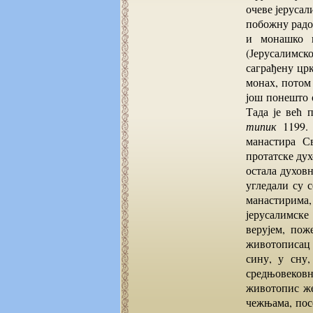
очеве јеруса
побожну радоз
и монашко 
(Јерусалимско
саграђену црк
монах, потом 
још понешто 
Тада је већ 
типик
1199. 
манастира Св
протатске дух
остала духовн
угледали су с
манастирима
јерусалимске
верујем, пож
животописац 
сину, у сну
средњовековн
животопис же
чежњама, посе