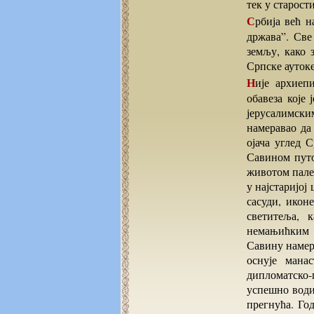
тек у старост
Србија већ на почетку XIII века добија кодекс чврстог правног поретка и постаје правна
држава”. Све
земљу, како 
Српске аутоке
Није архиепископ Сава на поклоничко путовање могао да пође без важних црквених
обавеза које 
јерусалимски
намеравао да
ојача углед 
Савином путо
животом пале
у најстаријој
сасуди, икон
светитеља, 
немањићким 
Савину намеру
оснује мана
дипломатско
успешно води
прегнућа. Го