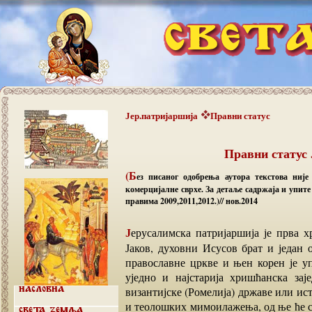
Јер.патријаршија
Правни статус
Правни статус
(Б
ез писаног одобрења аутора текстова није
комерцијалне сврхе. За детаље садржаја и упит
правима 2009,2011,2012.)// нов.2014
Јерусалимска патријаршија је прва хришћанкса црква. Њен први патријарх је био Свети
Јаков, духовни Исусов брат и један о
православне цркве и њен корен је уп
уједно и најстарија хришћанска за
византијске (Ромелија) државе или ис
Насловна
и теолошких мимоилажења, од ње ће се
Света земља