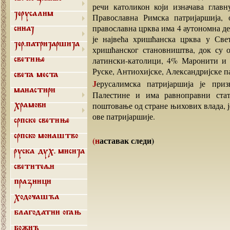
речи католикон који изначава глав
Јерусалим
Православна Римска патријаршија, 
православна црква има 4 аутономна де
Синај
је највећа хришћанска црква у Све
Јер.патријаршија
хришћанског становништва, док су 
латински-католици, 4% Маронити и 
Светиње
Руске, Антиохијске, Александријске п
Света места
Јерусалимска патријаршија је призната и представља интегративни део Израела и
Манастири
Палестине и има равноправни ста
поштовање од стране њихових влада, ј
Храмови
ове патријаршије.
Српске светиње
Српско монаштво
(наставак следи)
Руска дух. мисија
Светитељи
Празници
Ходочашћа
Благодатни огањ
Божић