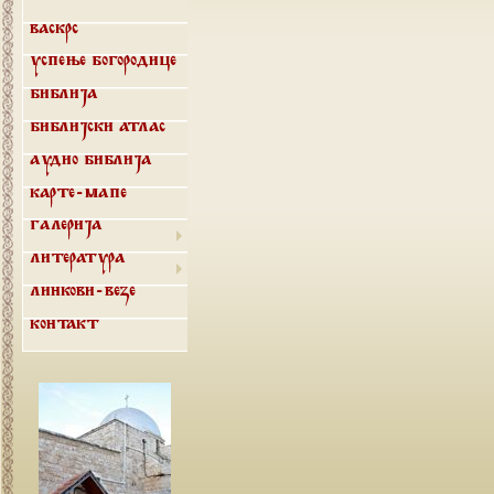
Васкрс
Успење Богородице
Библија
Библијски атлас
Аудио библија
Карте-мапе
Галерија
Литература
Линкови-везе
Контакт